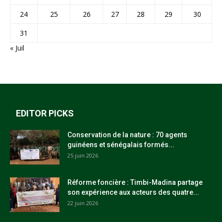
24
25
26
27
28
29
30
31
« Juil
EDITOR PICKS
Conservation de la nature : 70 agents
guinéens et sénégalais formés...
25 juin 2026
Réforme foncière : Timbi-Madina partage
son expérience aux acteurs des quatre...
22 juin 2026