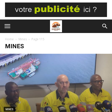
Home
Mines
Page 115
MINES
MINES