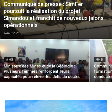
Communiqué de presse : SimFer
poursuit la réalisation du projet
Simandou et franchit de nouveaux jalons
opérationnels
6 août 2026
MINES
MINES
Ministère des Mines et de la Géologie :
Communiq
Plusieurs femmes renforcent leurs
formation
capacités pour relever les défis du secteur
conducte