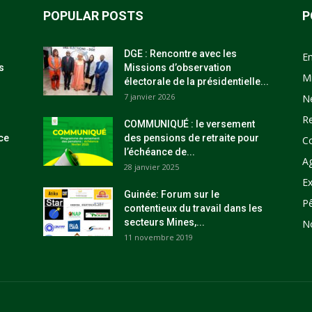
POPULAR POSTS
P
DGE : Rencontre avec les
E
s
Missions d’observation
M
électorale de la présidentielle...
7 janvier 2026
N
R
COMMUNIQUÉ : le versement
ce
des pensions de retraite pour
C
l’échéance de...
Ag
28 janvier 2025
Ex
Guinée: Forum sur le
P
contentieux du travail dans les
secteurs Mines,...
N
11 novembre 2019