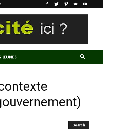
s
S JEUNES
 contexte
(gouvernement)