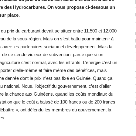
ère des Hydrocarbures. On vous propose ci-dessous un
sur place.
 du prix du carburant devait se situer entre 11.500 et 12.000
veau de la sous-région. Mais on s’est battu pour maintenir à
pu avec les partenaires sociaux et développement. Mais la
r de ce cercle vicieux de subvention, parce que si on
griculture c’est normal, avec les intrants. L’énergie c’est un
pporter d’elle-même et faire même des bénéfices, mais
ne denrée dont le prix n’est pas fixé en Guinée. Quand ça
eau national. Nous, l’objectif du gouvernement, c’est d’aller
nne la chance aux Guinéens, quand les coûts mondiaux du
 station que le coût a baissé de 100 francs ou de 200 francs.
à débattre », ont défendu les membres du gouvernement la
es.