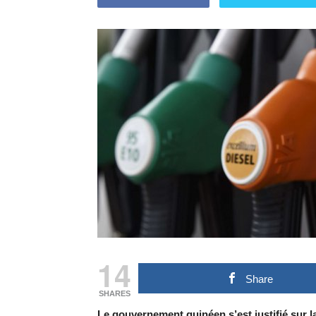
14
Share
SHARES
Le gouvernement guinéen s’est justifié sur 