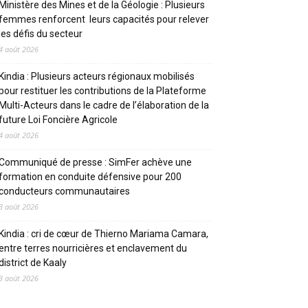
Ministère des Mines et de la Géologie : Plusieurs
femmes renforcent leurs capacités pour relever
les défis du secteur
4 août 2026
Kindia : Plusieurs acteurs régionaux mobilisés
pour restituer les contributions de la Plateforme
Multi-Acteurs dans le cadre de l’élaboration de la
future Loi Foncière Agricole
4 août 2026
Communiqué de presse : SimFer achève une
formation en conduite défensive pour 200
conducteurs communautaires
3 août 2026
Kindia : cri de cœur de Thierno Mariama Camara,
entre terres nourricières et enclavement du
district de Kaaly
3 août 2026