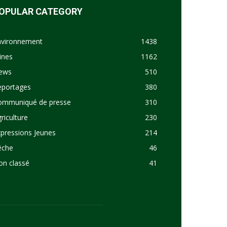
OPULAR CATEGORY
nvironnement
1438
ines
1162
ews
510
eportages
380
ommuniqué de presse
310
riculture
230
pressions Jeunes
214
êche
46
on classé
41