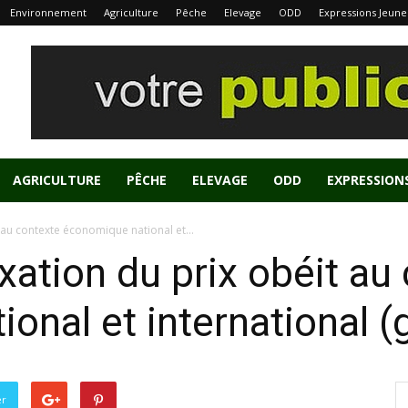
Environnement
Agriculture
Pêche
Elevage
ODD
Expressions Jeune
AGRICULTURE
PÊCHE
ELEVAGE
ODD
EXPRESSION
t au contexte économique national et...
ixation du prix obéit au
onal et international 
er