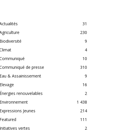
CATEGORIES
Actualités
31
Agriculture
230
Biodiversité
9
Climat
4
Communiqué
10
Communiqué de presse
310
Eau & Assainissement
9
Elevage
16
Énergies renouvelables
2
Environnement
1 438
Expressions Jeunes
214
Featured
111
Initiatives vertes
2