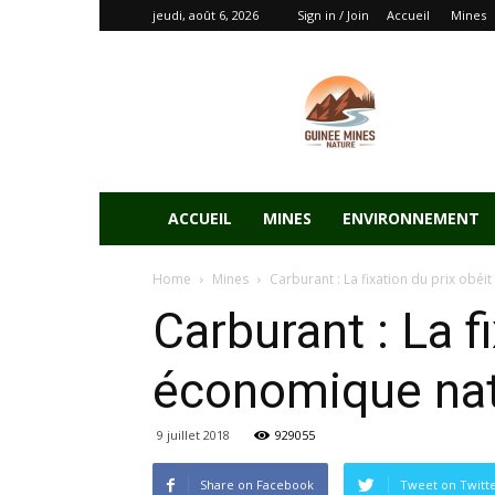
jeudi, août 6, 2026
Sign in / Join
Accueil
Mines
ACCUEIL
MINES
ENVIRONNEMENT
Home
Mines
Carburant : La fixation du prix obéi
Carburant : La f
économique nati
9 juillet 2018
929055
Share on Facebook
Tweet on Twitt