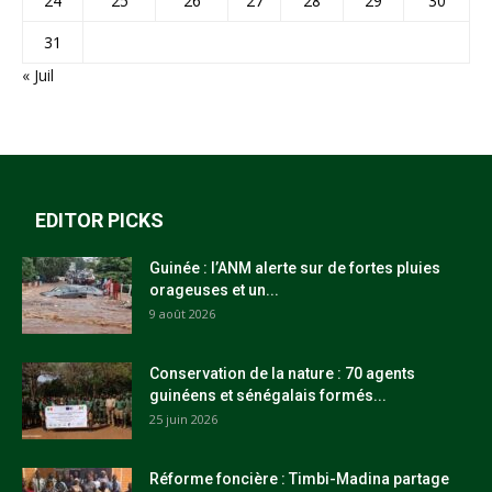
24
25
26
27
28
29
30
31
« Juil
EDITOR PICKS
Guinée : l’ANM alerte sur de fortes pluies
orageuses et un...
9 août 2026
Conservation de la nature : 70 agents
guinéens et sénégalais formés...
25 juin 2026
Réforme foncière : Timbi-Madina partage