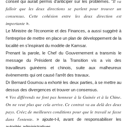
conseil qui aurait permis d’anticiper sur les problèmes. ”𝐼𝑙 𝑣𝑎
𝑓𝑎𝑙𝑙𝑜𝑖𝑟 𝑞𝑢𝑒 𝑙𝑒𝑠 𝑑𝑒𝑢𝑥 𝑑𝑖𝑟𝑒𝑐𝑡𝑖𝑜𝑛𝑠 𝑠𝑒 𝑝𝑎𝑟𝑙𝑒𝑛𝑡 𝑝𝑜𝑢𝑟 𝑡𝑟𝑜𝑢𝑣𝑒𝑟 𝑢𝑛
𝑐𝑜𝑛𝑠𝑒𝑛𝑠𝑢𝑠. 𝐶𝑒𝑡𝑡𝑒 𝑐𝑜ℎ𝑒́𝑠𝑖𝑜𝑛 𝑒𝑛𝑡𝑟𝑒 𝑙𝑒𝑠 𝑑𝑒𝑢𝑥 𝑑𝑖𝑟𝑒𝑐𝑡𝑖𝑜𝑛 𝑒𝑠𝑡
𝑖𝑚𝑝𝑜𝑟𝑡𝑎𝑛𝑡𝑒 ».
Le Ministre de l’économie et des Finances, a aussi suggéré à
l’entreprise de mettre en place un plan de développement de la
localité en s’inspirant du modèle de Kamsar.
Prenant la parole, le Chef du Gouvernement a transmis le
message du Président de la Transition vis a vis des
travailleurs guinéens et chinois, suite aux malheureux
évènements qui ont causé l’arrêt des travaux.
Dr Bernard Goumou a exhorté les deux parties, à se mettre au
dessus des divergences et trouver un consensus.
« 𝑉𝑜𝑠 𝑑𝑖𝑓𝑓𝑒́𝑟𝑒𝑛𝑑𝑠 𝑛𝑒 𝑓𝑜𝑛𝑡 𝑝𝑎𝑠 ℎ𝑜𝑛𝑛𝑒𝑢𝑟 𝑎̀ 𝑙𝑎 𝐺𝑢𝑖𝑛𝑒́𝑒 𝑒𝑡 𝑎̀ 𝑙𝑎 𝐶ℎ𝑖𝑛𝑒.
𝑂𝑛 𝑛𝑒 𝑣𝑒𝑢𝑡 𝑝𝑙𝑢𝑠 𝑞𝑢𝑒 𝑐𝑒𝑙𝑎 𝑎𝑟𝑟𝑖𝑣𝑒. 𝐶𝑒 𝑐𝑜𝑛𝑡𝑟𝑎𝑡 𝑣𝑎 𝑎𝑢 𝑑𝑒𝑙𝑎̀ 𝑑𝑒𝑠 𝑑𝑒𝑢𝑥
𝑝𝑎𝑦𝑠. 𝐶𝑟𝑒́𝑒𝑧 𝑑𝑒 𝑚𝑒𝑖𝑙𝑙𝑒𝑢𝑟𝑒𝑠 𝑐𝑜𝑛𝑑𝑖𝑡𝑖𝑜𝑛𝑠 𝑝𝑜𝑢𝑟 𝑞𝑢𝑒 𝑙𝑒 𝑡𝑟𝑎𝑣𝑎𝑖𝑙 𝑠𝑒 𝑓𝑎𝑠𝑠𝑒
𝑑𝑎𝑛𝑠 𝑙’𝑒𝑛𝑡𝑒𝑛𝑡𝑒. » ajoute-t-il, avant de responsabiliser les
autorités administratives.