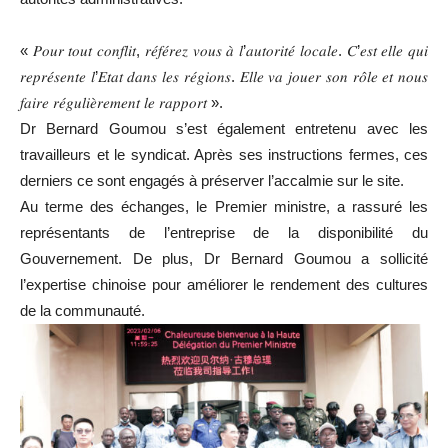
« 𝑃𝑜𝑢𝑟 𝑡𝑜𝑢𝑡 𝑐𝑜𝑛𝑓𝑙𝑖𝑡, 𝑟𝑒́𝑓𝑒́𝑟𝑒𝑧 𝑣𝑜𝑢𝑠 𝑎̀ 𝑙’𝑎𝑢𝑡𝑜𝑟𝑖𝑡𝑒́ 𝑙𝑜𝑐𝑎𝑙𝑒. 𝐶’𝑒𝑠𝑡 𝑒𝑙𝑙𝑒 𝑞𝑢𝑖
𝑟𝑒𝑝𝑟𝑒́𝑠𝑒𝑛𝑡𝑒 𝑙’𝐸𝑡𝑎𝑡 𝑑𝑎𝑛𝑠 𝑙𝑒𝑠 𝑟𝑒́𝑔𝑖𝑜𝑛𝑠. 𝐸𝑙𝑙𝑒 𝑣𝑎 𝑗𝑜𝑢𝑒𝑟 𝑠𝑜𝑛 𝑟𝑜̂𝑙𝑒 𝑒𝑡 𝑛𝑜𝑢𝑠
𝑓𝑎𝑖𝑟𝑒 𝑟𝑒́𝑔𝑢𝑙𝑖𝑒̀𝑟𝑒𝑚𝑒𝑛𝑡 𝑙𝑒 𝑟𝑎𝑝𝑝𝑜𝑟𝑡 ».
Dr Bernard Goumou s’est également entretenu avec les
travailleurs et le syndicat. Après ses instructions fermes, ces
derniers ce sont engagés à préserver l’accalmie sur le site.
Au terme des échanges, le Premier ministre, a rassuré les
représentants de l’entreprise de la disponibilité du
Gouvernement. De plus, Dr Bernard Goumou a sollicité
l’expertise chinoise pour améliorer le rendement des cultures
de la communauté.