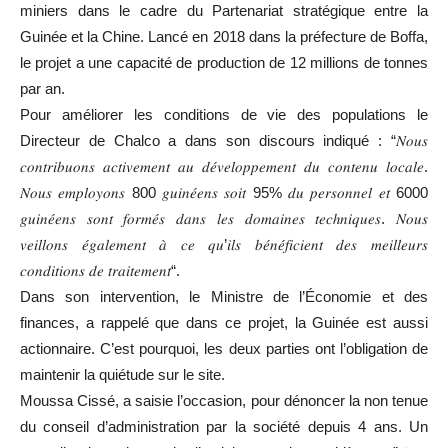
miniers dans le cadre du Partenariat stratégique entre la
Guinée et la Chine. Lancé en 2018 dans la préfecture de Boffa,
le projet a une capacité de production de 12 millions de tonnes
par an.
Pour améliorer les conditions de vie des populations le
Directeur de Chalco a dans son discours indiqué : “𝑁𝑜𝑢𝑠
𝑐𝑜𝑛𝑡𝑟𝑖𝑏𝑢𝑜𝑛𝑠 𝑎𝑐𝑡𝑖𝑣𝑒𝑚𝑒𝑛𝑡 𝑎𝑢 𝑑𝑒́𝑣𝑒𝑙𝑜𝑝𝑝𝑒𝑚𝑒𝑛𝑡 𝑑𝑢 𝑐𝑜𝑛𝑡𝑒𝑛𝑢 𝑙𝑜𝑐𝑎𝑙𝑒.
𝑁𝑜𝑢𝑠 𝑒𝑚𝑝𝑙𝑜𝑦𝑜𝑛𝑠 800 𝑔𝑢𝑖𝑛𝑒́𝑒𝑛𝑠 𝑠𝑜𝑖𝑡 95% 𝑑𝑢 𝑝𝑒𝑟𝑠𝑜𝑛𝑛𝑒𝑙 𝑒𝑡 6000
𝑔𝑢𝑖𝑛𝑒́𝑒𝑛𝑠 𝑠𝑜𝑛𝑡 𝑓𝑜𝑟𝑚𝑒́𝑠 𝑑𝑎𝑛𝑠 𝑙𝑒𝑠 𝑑𝑜𝑚𝑎𝑖𝑛𝑒𝑠 𝑡𝑒𝑐ℎ𝑛𝑖𝑞𝑢𝑒𝑠. 𝑁𝑜𝑢𝑠
𝑣𝑒𝑖𝑙𝑙𝑜𝑛𝑠 𝑒́𝑔𝑎𝑙𝑒𝑚𝑒𝑛𝑡 𝑎̀ 𝑐𝑒 𝑞𝑢’𝑖𝑙𝑠 𝑏𝑒́𝑛𝑒́𝑓𝑖𝑐𝑖𝑒𝑛𝑡 𝑑𝑒𝑠 𝑚𝑒𝑖𝑙𝑙𝑒𝑢𝑟𝑠
𝑐𝑜𝑛𝑑𝑖𝑡𝑖𝑜𝑛𝑠 𝑑𝑒 𝑡𝑟𝑎𝑖𝑡𝑒𝑚𝑒𝑛𝑡“.
Dans son intervention, le Ministre de l’Économie et des
finances, a rappelé que dans ce projet, la Guinée est aussi
actionnaire. C’est pourquoi, les deux parties ont l’obligation de
maintenir la quiétude sur le site.
Moussa Cissé, a saisie l’occasion, pour dénoncer la non tenue
du conseil d’administration par la société depuis 4 ans. Un