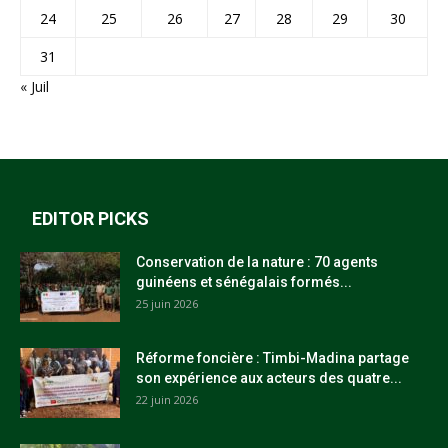
24
25
26
27
28
29
30
31
« Juil
EDITOR PICKS
Conservation de la nature : 70 agents
guinéens et sénégalais formés...
25 juin 2026
Réforme foncière : Timbi-Madina partage
son expérience aux acteurs des quatre...
22 juin 2026