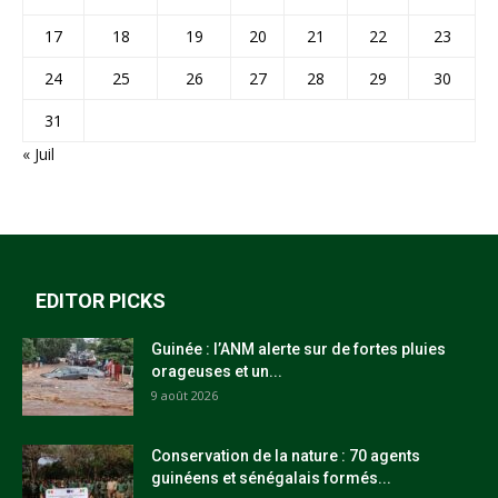
17
18
19
20
21
22
23
24
25
26
27
28
29
30
31
« Juil
EDITOR PICKS
Guinée : l’ANM alerte sur de fortes pluies
orageuses et un...
9 août 2026
Conservation de la nature : 70 agents
guinéens et sénégalais formés...