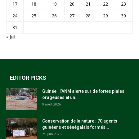
17
18
19
20
21
22
23
24
25
26
27
28
29
30
31
« Juil
EDITOR PICKS
Guinée : l’ANM alerte sur de fortes pluies
orageuses et un...
9 août 2026
Conservation de la nature : 70 agents
guinéens et sénégalais formés...
25 juin 2026