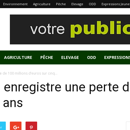
Environnement
Agriculture
Pêche
Elevage
ODD
Expressions Jeune
AGRICULTURE
PÊCHE
ELEVAGE
ODD
EXPRESSION
e de 100 millions d’euros sur cinq...
e enregistre une perte 
q ans
er