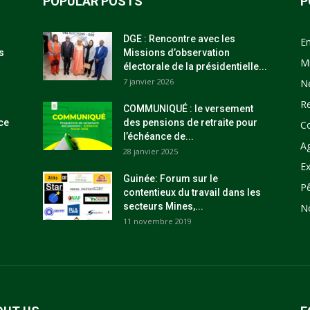
POPULAR POSTS
P
DGE : Rencontre avec les
E
s
Missions d’observation
M
électorale de la présidentielle...
7 janvier 2026
N
R
COMMUNIQUÉ : le versement
ce
des pensions de retraite pour
C
l’échéance de...
Ag
28 janvier 2025
Ex
Guinée: Forum sur le
P
contentieux du travail dans les
secteurs Mines,...
N
11 novembre 2019