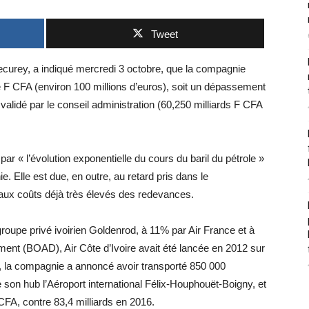
Tweet
Decurey, a indiqué mercredi 3 octobre, que la compagnie
e F CFA (environ 100 millions d’euros), soit un dépassement
e validé par le conseil administration (60,250 milliards F CFA
 par « l’évolution exponentielle du cours du baril du pétrole »
 Elle est due, en outre, au retard pris dans le
 aux coûts déjà très élevés des redevances.
groupe privé ivoirien Goldenrod, à 11% par Air France et à
ent (BOAD), Air Côte d’Ivoire avait été lancée en 2012 sur
17, la compagnie a annoncé avoir transporté 850 000
 son hub l’Aéroport international Félix-Houphouët-Boigny, et
FCFA, contre 83,4 milliards en 2016.