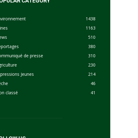
OPULAR CATEGORY
nvironnement
1438
ines
1163
ews
510
eportages
380
ommuniqué de presse
310
riculture
230
pressions Jeunes
214
êche
46
on classé
41