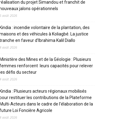
réalisation du projet Simandou et franchit de
nouveaux jalons opérationnels
6 août 2026
Kindia : incendie volontaire de la plantation, des
maisons et des véhicules à Koliagbé. La justice
tranche en faveur d’Ibrahima Kalil Diallo
4 août 2026
Ministère des Mines et de la Géologie : Plusieurs
femmes renforcent leurs capacités pour relever
les défis du secteur
4 août 2026
Kindia : Plusieurs acteurs régionaux mobilisés
pour restituer les contributions de la Plateforme
Multi-Acteurs dans le cadre de l’élaboration de la
future Loi Foncière Agricole
4 août 2026