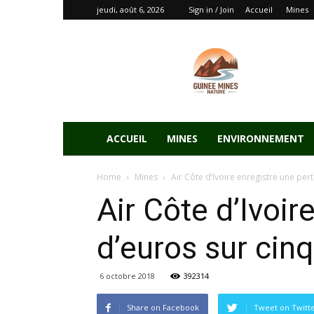
jeudi, août 6, 2026
Sign in / Join
Accueil
Mines
ACCUEIL
MINES
ENVIRONNEMENT
Home
Mines
Air Côte d’Ivoire enregistre une pert
Air Côte d’Ivoir
d’euros sur cin
6 octobre 2018
392314
Share on Facebook
Tweet on Twitt