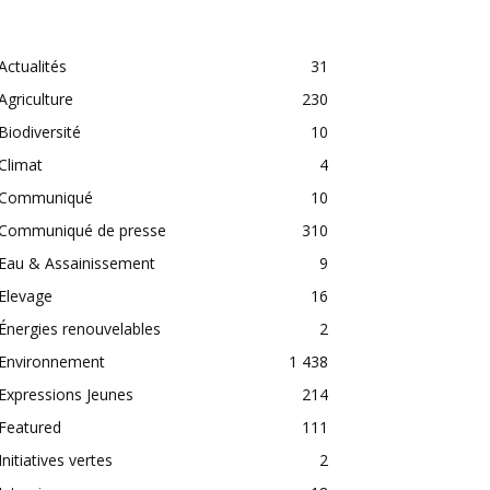
CATEGORIES
Actualités
31
Agriculture
230
Biodiversité
10
Climat
4
Communiqué
10
Communiqué de presse
310
Eau & Assainissement
9
Elevage
16
Énergies renouvelables
2
Environnement
1 438
Expressions Jeunes
214
Featured
111
Initiatives vertes
2