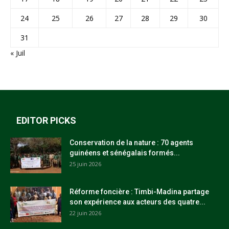
24
25
26
27
28
29
30
31
« Juil
EDITOR PICKS
Conservation de la nature : 70 agents
guinéens et sénégalais formés...
25 juin 2026
Réforme foncière : Timbi-Madina partage
son expérience aux acteurs des quatre...
22 juin 2026