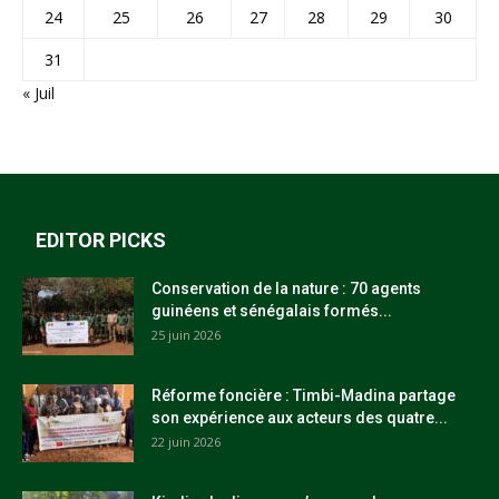
24
25
26
27
28
29
30
31
« Juil
EDITOR PICKS
Conservation de la nature : 70 agents
guinéens et sénégalais formés...
25 juin 2026
Réforme foncière : Timbi-Madina partage
son expérience aux acteurs des quatre...
22 juin 2026