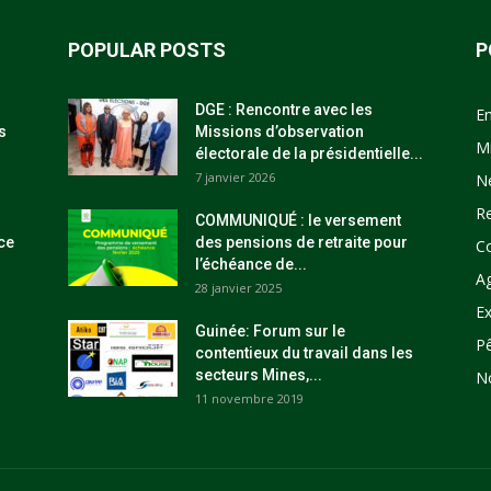
POPULAR POSTS
P
DGE : Rencontre avec les
E
s
Missions d’observation
M
électorale de la présidentielle...
7 janvier 2026
N
R
COMMUNIQUÉ : le versement
ce
des pensions de retraite pour
C
l’échéance de...
Ag
28 janvier 2025
Ex
Guinée: Forum sur le
P
contentieux du travail dans les
secteurs Mines,...
N
11 novembre 2019