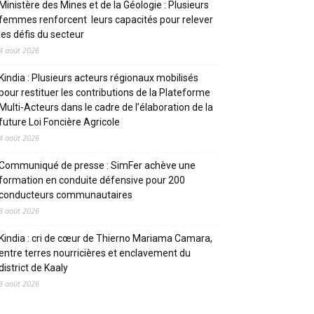
Ministère des Mines et de la Géologie : Plusieurs
femmes renforcent leurs capacités pour relever
les défis du secteur
4 août 2026
Kindia : Plusieurs acteurs régionaux mobilisés
pour restituer les contributions de la Plateforme
Multi-Acteurs dans le cadre de l’élaboration de la
future Loi Foncière Agricole
4 août 2026
Communiqué de presse : SimFer achève une
formation en conduite défensive pour 200
conducteurs communautaires
3 août 2026
Kindia : cri de cœur de Thierno Mariama Camara,
entre terres nourricières et enclavement du
district de Kaaly
3 août 2026