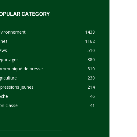
OPULAR CATEGORY
nvironnement
1438
ines
1162
ews
510
eportages
380
ommuniqué de presse
310
riculture
230
pressions Jeunes
214
êche
46
on classé
41