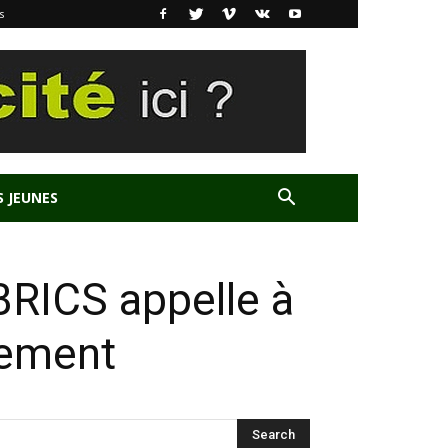
s
S JEUNES
BRICS appelle à
pement