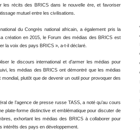
er les récits des BRICS dans le nouvelle ère, et favoriser
issage mutuel entre les civilisations.
tional du Congrès national africain, a également pris la
s sa création en 2015, le Forum des médias des BRICS est
r la voix des pays BRICS », a-t-il déclaré.
iser le discours international et d’armer les médias pour
ursuivi, les médias des BRICS ont démontré que les médias
 mondial, plutôt que de devenir un outil pour provoquer des
éral de l’agence de presse russe TASS, a noté qu’au cours
ne plate-forme distinctive et emblématique pour discuter de
mbres, exhortant les médias des BRICS à collaborer pour
les intérêts des pays en développement.