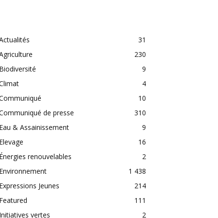
CATEGORIES
Actualités
31
Agriculture
230
Biodiversité
9
Climat
4
Communiqué
10
Communiqué de presse
310
Eau & Assainissement
9
Elevage
16
Énergies renouvelables
2
Environnement
1 438
Expressions Jeunes
214
Featured
111
Initiatives vertes
2