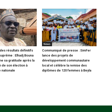
News
des résultats définitifs
Communiqué de presse : SimFer
 suprême : Elhadj Bouna
lance des projets de
me sa gratitude après la
développement communautaire
n de son élection à
local et célèbre la remise des
 nationale
diplômes de 120 femmes à Beyla