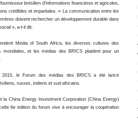
rnisseur brésilien d’informations financières et agricoles,
ions crédibles et impartiales. « La communication entre les
embres doivent rechercher un développement durable dans
al », a-t-il dit.
pendent Media of South Africa, les diverses cultures des
ns mondiales, et les médias des BRICS plaident pour un
.
n 2015, le Forum des médias des BRICS a été lancé
iliens, russes, indiens et sud-africains.
t la China Energy Investment Corporation (China Energy)
cette 6e édition du forum vise à encourager la coopération