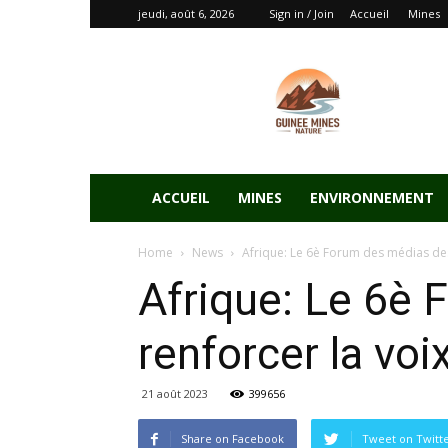
jeudi, août 6, 2026
Sign in / Join
Accueil
Mines
ACCUEIL
MINES
ENVIRONNEMENT
Home
News
Afrique: Le 6è Forum des médias des 
Afrique: Le 6è 
renforcer la vo
21 août 2023
399656
Share on Facebook
Tweet on Twitt