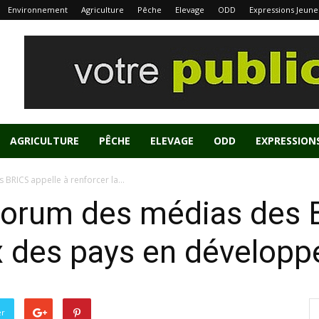
Environnement
Agriculture
Pêche
Elevage
ODD
Expressions Jeune
AGRICULTURE
PÊCHE
ELEVAGE
ODD
EXPRESSION
BRICS appelle à renforcer la...
Forum des médias des 
ix des pays en dévelop
er