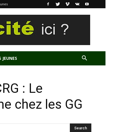
eunes
S JEUNES
CRG : Le
ime chez les GG