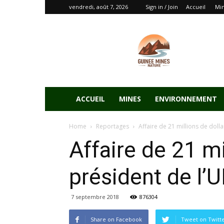
vendredi, août 7, 2026
Sign in / Join
Accueil
Mi
ACCUEIL
MINES
ENVIRONNEMENT
Home
Reportages
Affaire de 21 millions de dolla
Affaire de 21 mi
président de l’
7 septembre 2018
876304
Share on Facebook
Tweet on Twitt