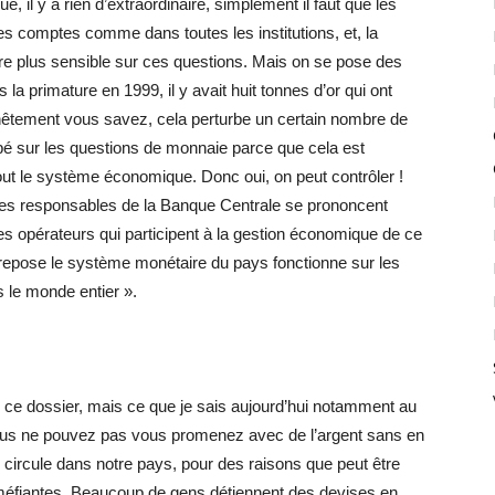
e, il y a rien d’extraordinaire, simplement il faut que les
es comptes comme dans toutes les institutions, et, la
ore plus sensible sur ces questions. Mais on se pose des
s la primature en 1999, il y avait huit tonnes d’or qui ont
nêtement vous savez, cela perturbe un certain nombre de
rbé sur les questions de monnaie parce que cela est
out le système économique. Donc oui, on peut contrôler !
que les responsables de la Banque Centrale se prononcent
les opérateurs qui participent à la gestion économique de ce
 repose le système monétaire du pays fonctionne sur les
le monde entier ».
r ce dossier, mais ce que je sais aujourd’hui notamment au
us ne pouvez pas vous promenez avec de l’argent sans en
i circule dans notre pays, pour des raisons que peut être
 méfiantes. Beaucoup de gens détiennent des devises en