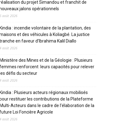
réalisation du projet Simandou et franchit de
nouveaux jalons opérationnels
6 août 2026
Kindia : incendie volontaire de la plantation, des
maisons et des véhicules à Koliagbé. La justice
tranche en faveur d’Ibrahima Kalil Diallo
4 août 2026
Ministère des Mines et de la Géologie : Plusieurs
femmes renforcent leurs capacités pour relever
les défis du secteur
4 août 2026
Kindia : Plusieurs acteurs régionaux mobilisés
pour restituer les contributions de la Plateforme
Multi-Acteurs dans le cadre de l’élaboration de la
future Loi Foncière Agricole
4 août 2026