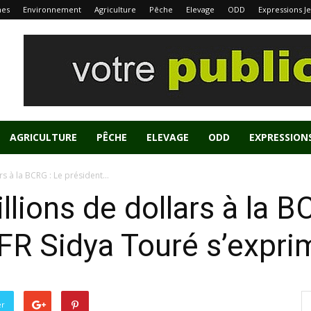
nes
Environnement
Agriculture
Pêche
Elevage
ODD
Expressions J
AGRICULTURE
PÊCHE
ELEVAGE
ODD
EXPRESSION
rs à la BCRG : Le président...
llions de dollars à la B
UFR Sidya Touré s’expr
er