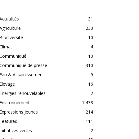
CATEGORIES
Actualités
31
Agriculture
230
Biodiversité
10
Climat
4
Communiqué
10
Communiqué de presse
310
Eau & Assainissement
9
Elevage
16
Énergies renouvelables
2
Environnement
1 438
Expressions Jeunes
214
Featured
111
Initiatives vertes
2