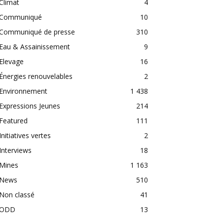
Climat
4
Communiqué
10
Communiqué de presse
310
Eau & Assainissement
9
Elevage
16
Énergies renouvelables
2
Environnement
1 438
Expressions Jeunes
214
Featured
111
Initiatives vertes
2
Interviews
18
Mines
1 163
News
510
Non classé
41
ODD
13