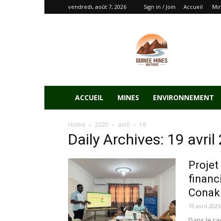
vendredi, août 7, 2026
Sign in / Join
Accueil
Mi
ACCUEIL
MINES
ENVIRONNEMENT
Home
2025
avril
19
Daily Archives: 19 avril
Projet
financ
Conak
19 avril 2025
Dans le ca