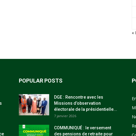
«
POPULAR POSTS
P
DGE : Rencontre avec les
E
s
Missions d’observation
M
électorale de la présidentielle...
7 janvier 2026
N
R
COMMUNIQUÉ : le versement
ce
des pensions de retraite pour
C