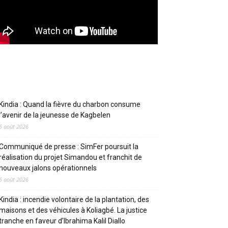
Articles récents
Kindia : Quand la fièvre du charbon consume
l’avenir de la jeunesse de Kagbelen
6 août 2026
Communiqué de presse : SimFer poursuit la
réalisation du projet Simandou et franchit de
nouveaux jalons opérationnels
6 août 2026
Kindia : incendie volontaire de la plantation, des
maisons et des véhicules à Koliagbé. La justice
tranche en faveur d’Ibrahima Kalil Diallo