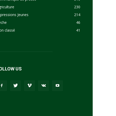
riculture
230
pressions Jeunes
214
êche
46
on classé
41
OLLOW US