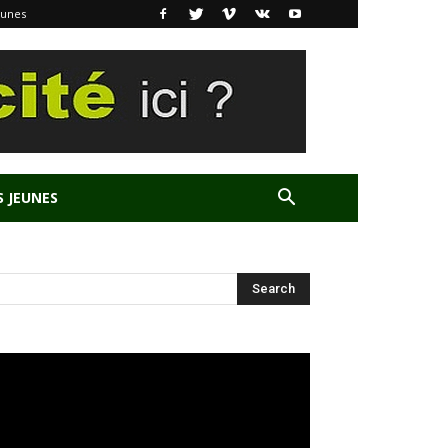
eunes
S JEUNES