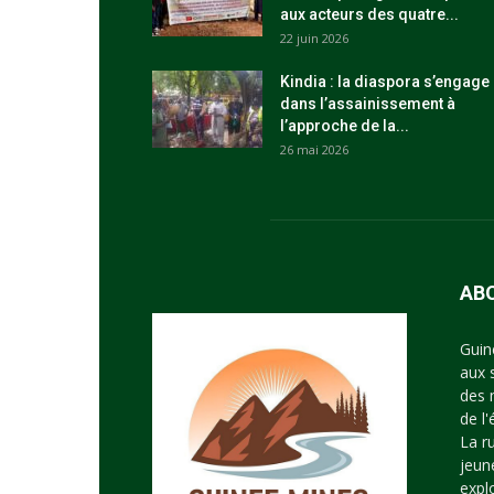
aux acteurs des quatre...
22 juin 2026
Kindia : la diaspora s’engage
dans l’assainissement à
l’approche de la...
26 mai 2026
AB
Guin
aux 
des 
de l
La r
jeun
expl