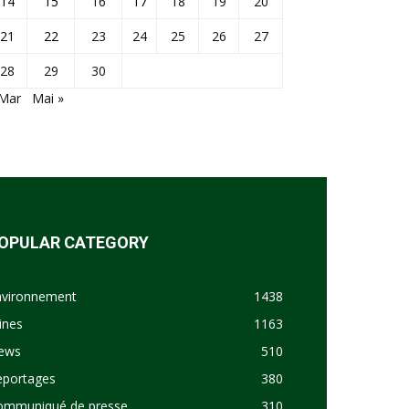
14
15
16
17
18
19
20
21
22
23
24
25
26
27
28
29
30
 Mar
Mai »
OPULAR CATEGORY
nvironnement
1438
ines
1163
ews
510
eportages
380
ommuniqué de presse
310