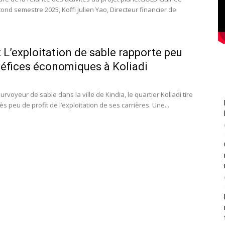
ond semestre 2025, Koffi Julien Yao, Directeur financier de
: L’exploitation de sable rapporte peu
éfices économiques à Koliadi
rvoyeur de sable dans la ville de Kindia, le quartier Koliadi tire
ès peu de profit de l’exploitation de ses carrières. Une...