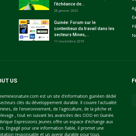
l’échéance de...
Ag
28 janvier 2025
Ex
Guinée: Forum sur le
P
contentieux du travail dans les
secteurs Mines,...
N
11 novembre 2019
OUT US
F
eeminesnature.com est un site d'information guinéen dédié
secteurs clés du développement durable. Il couvre l'actualité
mines, de l'environnement, de l'agriculture, de la pêche et
'élevage , tout en suivant les avancées des ODD en Guinée.
ubrique Expressions Jeunes offre un espace d'échange aux
es. Engagé pour une information fiable, il promet une
oitation responsable et un avenir durable pour tous.