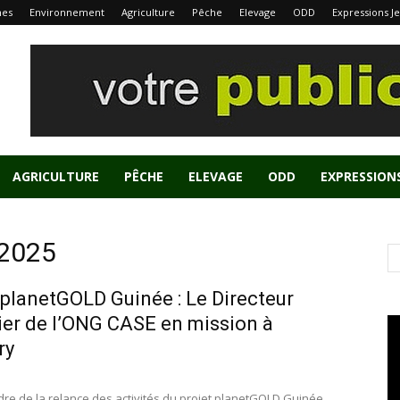
nes
Environnement
Agriculture
Pêche
Elevage
ODD
Expressions J
AGRICULTURE
PÊCHE
ELEVAGE
ODD
EXPRESSION
 2025
 planetGOLD Guinée : Le Directeur
ier de l’ONG CASE en mission à
ry
dre de la relance des activités du projet planetGOLD Guinée