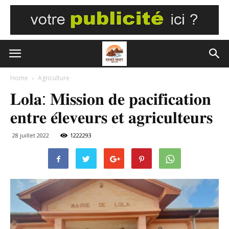
Home
Agriculture
𝐋𝐨𝐥𝐚: 𝐌𝐢𝐬𝐬𝐢𝐨𝐧 𝐝𝐞 𝐩𝐚𝐜𝐢𝐟𝐢𝐜𝐚𝐭𝐢𝐨𝐧
𝐞𝐧𝐭𝐫𝐞 𝐞́𝐥𝐞𝐯𝐞𝐮𝐫𝐬 𝐞𝐭 𝐚𝐠𝐫𝐢𝐜𝐮𝐥𝐭𝐞𝐮𝐫𝐬
28 juillet 2022
1222293