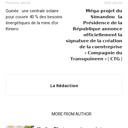
Previous article
Next article
Guinée : une centrale solaire
𝗠𝗲́𝗴𝗮-𝗽𝗿𝗼𝗷𝗲𝘁 𝗱𝘂
pour couvrir 40 % des besoins
𝗦𝗶𝗺𝗮𝗻𝗱𝗼𝘂 : 𝗹𝗮
énergétiques de la mine d’or
𝗣𝗿𝗲́𝘀𝗶𝗱𝗲𝗻𝗰𝗲 𝗱𝗲 𝗹𝗮
Kiniero
𝗥𝗲́𝗽𝘂𝗯𝗹𝗶𝗾𝘂𝗲 𝗮𝗻𝗻𝗼𝗻𝗰𝗲
𝗼𝗳𝗳𝗶𝗰𝗶𝗲𝗹𝗹𝗲𝗺𝗲𝗻𝘁 𝗹𝗮
𝘀𝗶𝗴𝗻𝗮𝘁𝘂𝗿𝗲 𝗱𝗲 𝗹𝗮 𝗰𝗿𝗲́𝗮𝘁𝗶𝗼𝗻
𝗱𝗲 𝗹𝗮 𝗰𝗼𝗲𝗻𝘁𝗿𝗲𝗽𝗿𝗶𝘀𝗲
« 𝗖𝗼𝗺𝗽𝗮𝗴𝗻𝗶𝗲 𝗱𝘂
𝗧𝗿𝗮𝗻𝘀𝗴𝘂𝗶𝗻𝗲𝗲𝗻 » ( 𝗖𝗧𝗚 )
La Rédaction
RELATED ARTICLES
MORE FROM AUTHOR