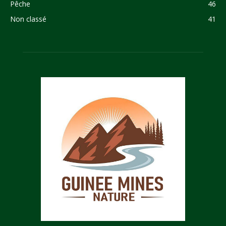
Pêche
46
Non classé
41