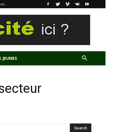
nes
S JEUNES
secteur