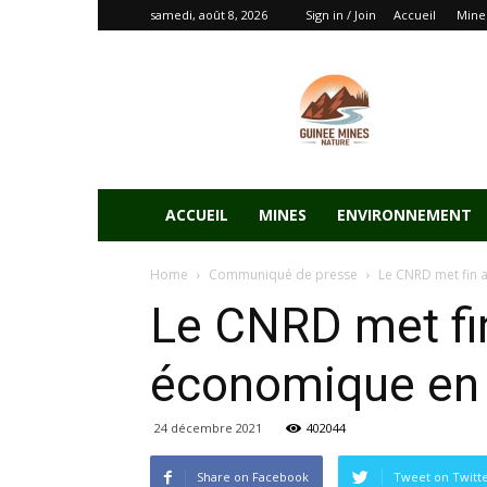
samedi, août 8, 2026
Sign in / Join
Accueil
Mine
ACCUEIL
MINES
ENVIRONNEMENT
Home
Communiqué de presse
Le CNRD met fin 
Le CNRD met fi
économique en
24 décembre 2021
402044
Share on Facebook
Tweet on Twitt