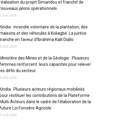
réalisation du projet Simandou et franchit de
nouveaux jalons opérationnels
6 août 2026
Kindia : incendie volontaire de la plantation, des
maisons et des véhicules à Koliagbé. La justice
tranche en faveur d’Ibrahima Kalil Diallo
4 août 2026
Ministère des Mines et de la Géologie : Plusieurs
femmes renforcent leurs capacités pour relever
les défis du secteur
4 août 2026
Kindia : Plusieurs acteurs régionaux mobilisés
pour restituer les contributions de la Plateforme
Multi-Acteurs dans le cadre de l’élaboration de la
future Loi Foncière Agricole
4 août 2026