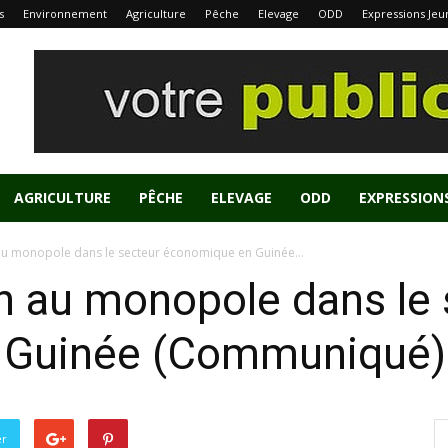
s
Environnement
Agriculture
Pêche
Elevage
ODD
Expressions Jeu
AGRICULTURE
PÊCHE
ELEVAGE
ODD
EXPRESSION
au monopole dans le secteur économique en Guinée...
n au monopole dans le 
 Guinée (Communiqué)
er