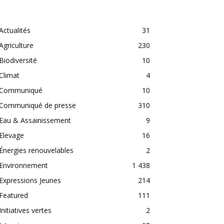
CATEGORIES
Actualités
31
Agriculture
230
Biodiversité
10
Climat
4
Communiqué
10
Communiqué de presse
310
Eau & Assainissement
9
Elevage
16
Énergies renouvelables
2
Environnement
1 438
Expressions Jeunes
214
Featured
111
Initiatives vertes
2