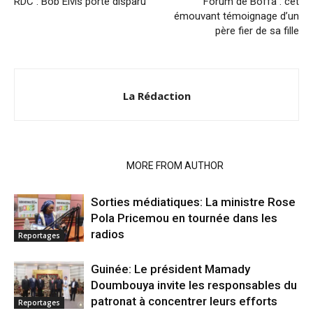
RDC : Bob Elvis porté disparu
Forum de Boffa : cet
émouvant témoignage d’un
père fier de sa fille
La Rédaction
RELATED ARTICLES
MORE FROM AUTHOR
Sorties médiatiques: La ministre Rose
Pola Pricemou en tournée dans les
radios
Reportages
Guinée: Le président Mamady
Doumbouya invite les responsables du
patronat à concentrer leurs efforts
Reportages