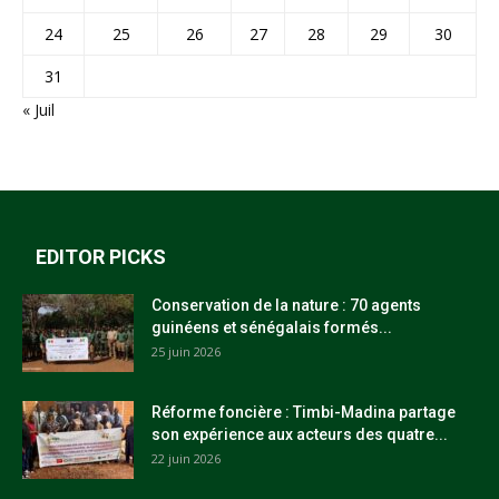
24
25
26
27
28
29
30
31
« Juil
EDITOR PICKS
Conservation de la nature : 70 agents
guinéens et sénégalais formés...
25 juin 2026
Réforme foncière : Timbi-Madina partage
son expérience aux acteurs des quatre...
22 juin 2026