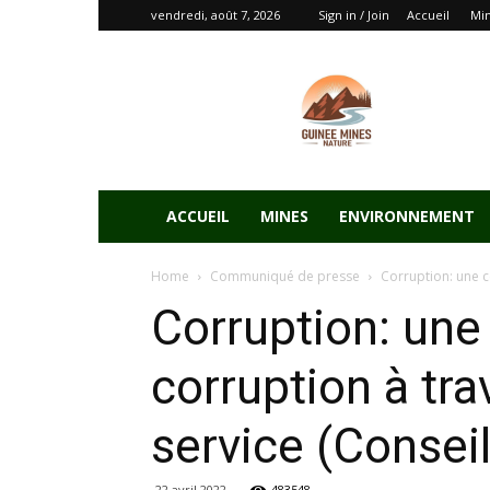
vendredi, août 7, 2026
Sign in / Join
Accueil
Mi
ACCUEIL
MINES
ENVIRONNEMENT
Home
Communiqué de presse
Corruption: une c
Corruption: une
corruption à tr
service (Consei
22 avril 2022
483548