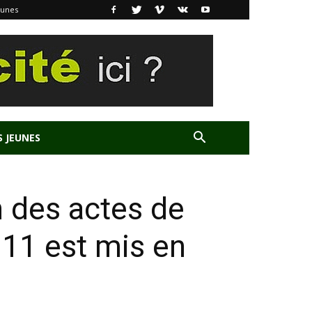
eunes
S JEUNES
n des actes de
 11 est mis en