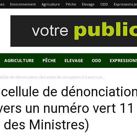
nes
Environnement
Agriculture
Pêche
Elevage
ODD
Expressions J
AGRICULTURE
PÊCHE
ELEVAGE
ODD
EXPRESSION
ellule de dénonciation des actes de corruption à travers un...
 cellule de dénonciatio
avers un numéro vert 11
l des Ministres)