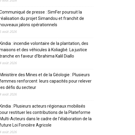
6 août 2026
Communiqué de presse : SimFer poursuit la
réalisation du projet Simandou et franchit de
nouveaux jalons opérationnels
6 août 2026
Kindia : incendie volontaire de la plantation, des
maisons et des véhicules à Koliagbé. La justice
tranche en faveur d’Ibrahima Kalil Diallo
4 août 2026
Ministère des Mines et de la Géologie : Plusieurs
femmes renforcent leurs capacités pour relever
les défis du secteur
4 août 2026
Kindia : Plusieurs acteurs régionaux mobilisés
pour restituer les contributions de la Plateforme
Multi-Acteurs dans le cadre de l’élaboration de la
future Loi Foncière Agricole
4 août 2026