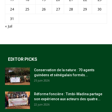
24
25
26
27
28
29
30
31
« Juil
EDITOR PICKS
Conservation de la nature : 70 agents
guinéens et sénégalais formés...
25 juin 2026
Réforme foncière : Timbi-Madina partage
son expérience aux acteurs des quatre...
22 juin 2026