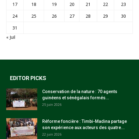
17
18
19
20
21
22
23
24
25
26
27
28
29
30
31
« Juil
EDITOR PICKS
Conservation de la nature : 70 agents
guinéens et sénégalais formés...
25 juin 2026
Réforme foncière : Timbi-Madina partage
son expérience aux acteurs des quatre...
22 juin 2026