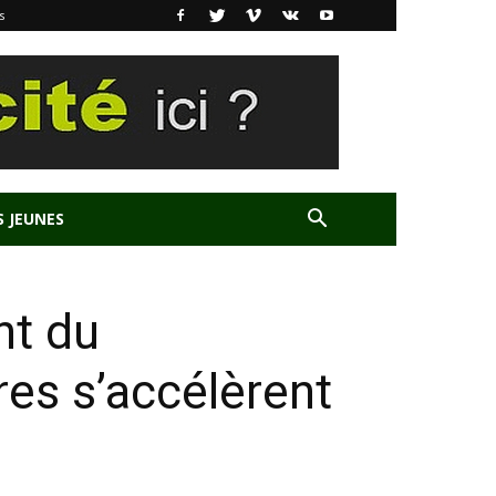
s
S JEUNES
nt du
res s’accélèrent