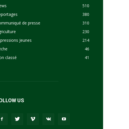
ews
510
eportages
380
ommuniqué de presse
310
riculture
230
pressions Jeunes
214
êche
46
on classé
41
OLLOW US