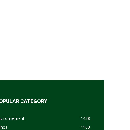
OPULAR CATEGORY
nvironnement
1438
ines
1163