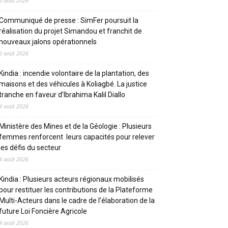
6 août 2026
Communiqué de presse : SimFer poursuit la
réalisation du projet Simandou et franchit de
nouveaux jalons opérationnels
6 août 2026
Kindia : incendie volontaire de la plantation, des
maisons et des véhicules à Koliagbé. La justice
tranche en faveur d’Ibrahima Kalil Diallo
4 août 2026
Ministère des Mines et de la Géologie : Plusieurs
femmes renforcent leurs capacités pour relever
les défis du secteur
4 août 2026
Kindia : Plusieurs acteurs régionaux mobilisés
pour restituer les contributions de la Plateforme
Multi-Acteurs dans le cadre de l’élaboration de la
future Loi Foncière Agricole
4 août 2026