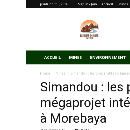
jeudi, août 6, 2026
Sign in / Join
Accueil
Mines
ACCUEIL
MINES
ENVIRONNEMENT
Home
Mines
Simandou : les préparatifs du lancem
Simandou : les 
mégaprojet inté
à Morebaya
8 novembre 2025
443498