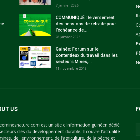
7 janvier 2026
N
R
COMMUNIQUÉ : le versement
ce
des pensions de retraite pour
C
l’échéance de...
Ag
28 janvier 2025
Ex
Guinée: Forum sur le
P
contentieux du travail dans les
secteurs Mines,...
N
11 novembre 2019
OUT US
F
eeminesnature.com est un site d'information guinéen dédié
secteurs clés du développement durable. Il couvre l'actualité
mines, de l'environnement, de l'agriculture, de la pêche et