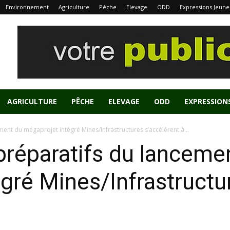
Environnement
Agriculture
Pêche
Elevage
ODD
Expressions Jeune
AGRICULTURE
PÊCHE
ELEVAGE
ODD
EXPRESSION
ent du mégaprojet intégré Mines/Infrastructures s’accélèrent à...
préparatifs du lanceme
gré Mines/Infrastructu