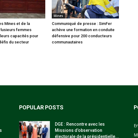
Mines
es Mines et de la
Communiqué de presse : SimFer
Plusieurs femmes
achève une formation en conduite
leurs capacités pour
défensive pour 200 conducteurs
défis du secteur
communautaires
POPULAR POSTS
P
DGE : Rencontre avec les
E
s
Missions d’observation
M
électorale de la présidentielle...