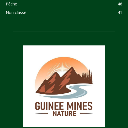
Pêche
46
Non classé
41