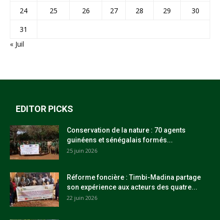
24
25
26
27
28
29
30
31
« Juil
EDITOR PICKS
Conservation de la nature : 70 agents
guinéens et sénégalais formés...
25 juin 2026
Réforme foncière : Timbi-Madina partage
son expérience aux acteurs des quatre...
22 juin 2026