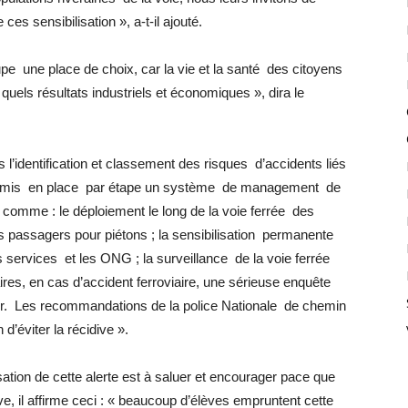
ces sensibilisation », a-t-il ajouté.
upe une place de choix, car la vie et la santé des citoyens
uels résultats industriels et économiques », dira le
ès l’identification et classement des risques d’accidents liés
e à mis en place par étape un système de management de
s comme : le déploiement le long de la voie ferrée des
 passagers pour piétons ; la sensibilisation permanente
s services et les ONG ; la surveillance de la voie ferrée
aires, en cas d’accident ferroviaire, une sérieuse enquête
 fer. Les recommandations de la police Nationale de chemin
’éviter la récidive ».
sation de cette alerte est à saluer et encourager pace que
ve, il affirme ceci : « beaucoup d’élèves empruntent cette