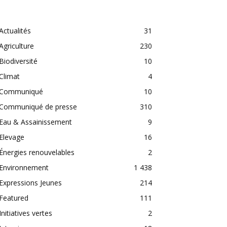
CATEGORIES
Actualités
31
Agriculture
230
Biodiversité
10
Climat
4
Communiqué
10
Communiqué de presse
310
Eau & Assainissement
9
Elevage
16
Énergies renouvelables
2
Environnement
1 438
Expressions Jeunes
214
Featured
111
Initiatives vertes
2