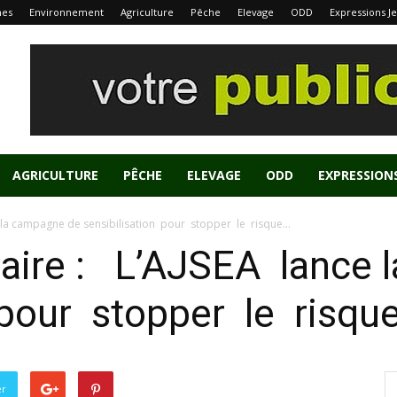
nes
Environnement
Agriculture
Pêche
Elevage
ODD
Expressions J
AGRICULTURE
PÊCHE
ELEVAGE
ODD
EXPRESSION
e la campagne de sensibilisation pour stopper le risque...
iaire : L’AJSEA lance
 pour stopper le risqu
er