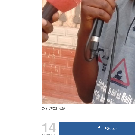
Exif_JPEG_420
14
Share