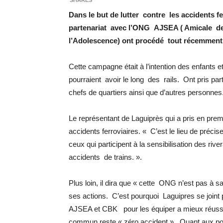
SHARES
Dans le but de lutter contre les accidents fe
partenariat avec l’ONG AJSEA ( Amicale d
l’Adolescence) ont procédé tout récemment
Cette campagne était à l’intention des enfants e
pourraient avoir le long des rails. Ont pris p
chefs de quartiers ainsi que d’autres personnes
Le représentant de Laguiprès qui a pris en premi
accidents ferroviaires. « C’est le lieu de préc
ceux qui participent à la sensibilisation des ri
accidents de trains. ».
Plus loin, il dira que « cette ONG n’est pas à sa
ses actions. C’est pourquoi Laguipres se joint
AJSEA et CBK pour les équiper a mieux réussir
commun reste « zéro accident ». Quant aux popu