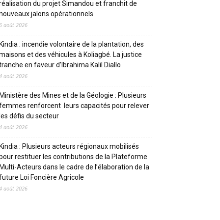
réalisation du projet Simandou et franchit de
nouveaux jalons opérationnels
6 août 2026
Kindia : incendie volontaire de la plantation, des
maisons et des véhicules à Koliagbé. La justice
tranche en faveur d’Ibrahima Kalil Diallo
4 août 2026
Ministère des Mines et de la Géologie : Plusieurs
femmes renforcent leurs capacités pour relever
les défis du secteur
4 août 2026
Kindia : Plusieurs acteurs régionaux mobilisés
pour restituer les contributions de la Plateforme
Multi-Acteurs dans le cadre de l’élaboration de la
future Loi Foncière Agricole
4 août 2026