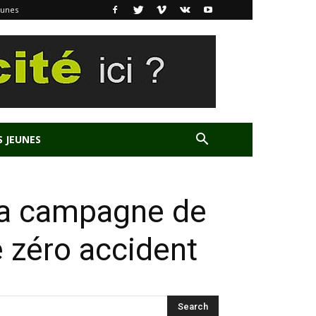
eunes
S JEUNES
 la campagne de
e zéro accident