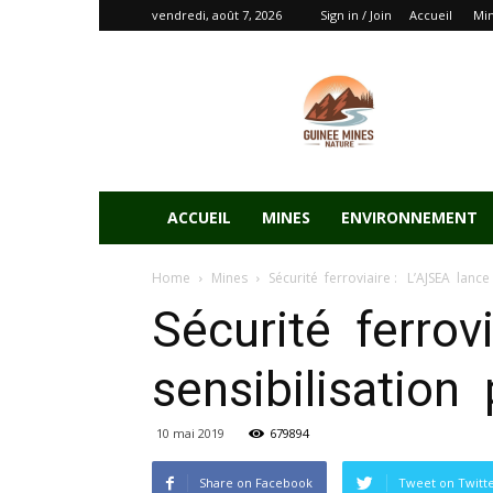
vendredi, août 7, 2026
Sign in / Join
Accueil
Mi
ACCUEIL
MINES
ENVIRONNEMENT
Home
Mines
Sécurité ferroviaire : L’AJSEA lanc
Sécurité ferrov
sensibilisation
10 mai 2019
679894
Share on Facebook
Tweet on Twitt