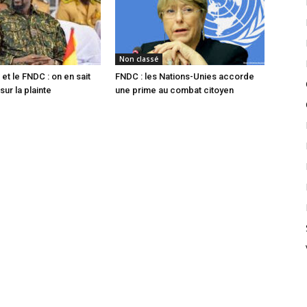
Non classé
t le FNDC : on en sait
FNDC : les Nations-Unies accorde
sur la plainte
une prime au combat citoyen