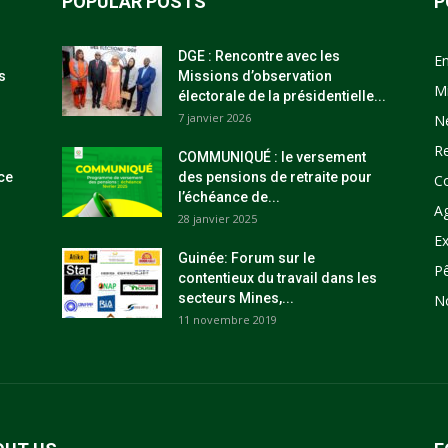
POPULAR POSTS
P
DGE : Rencontre avec les
E
s
Missions d’observation
M
électorale de la présidentielle...
7 janvier 2026
N
R
COMMUNIQUÉ : le versement
ce
des pensions de retraite pour
C
l’échéance de...
Ag
28 janvier 2025
Ex
Guinée: Forum sur le
P
contentieux du travail dans les
secteurs Mines,...
N
11 novembre 2019