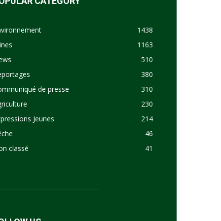
OPULAR CATEGORY
nvironnement
1438
ines
1163
ews
510
eportages
380
ommuniqué de presse
310
riculture
230
pressions Jeunes
214
êche
46
on classé
41