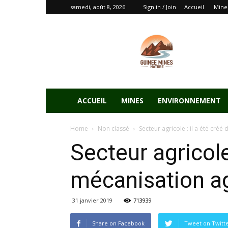
samedi, août 8, 2026
Sign in / Join
Accueil
Mine
ACCUEIL
MINES
ENVIRONNEMENT
Home
Non classé
Secteur agricole : il a été cré
Secteur agricole
mécanisation ag
31 janvier 2019
713939
Share on Facebook
Tweet on Twitt