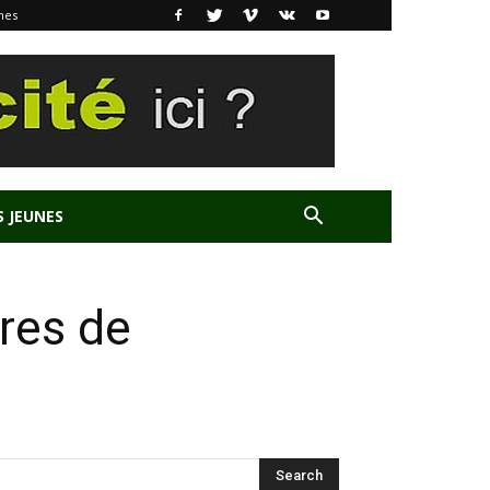
nes
S JEUNES
tres de