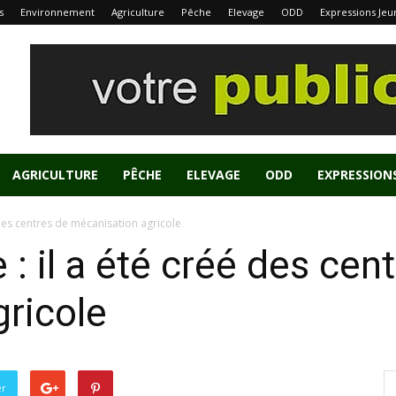
s
Environnement
Agriculture
Pêche
Elevage
ODD
Expressions Jeu
AGRICULTURE
PÊCHE
ELEVAGE
ODD
EXPRESSION
é des centres de mécanisation agricole
 : il a été créé des cen
ricole
er