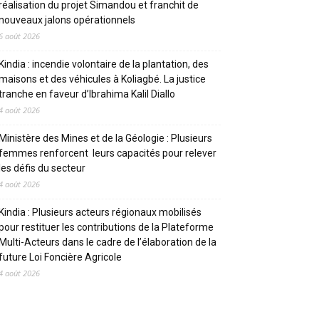
réalisation du projet Simandou et franchit de
nouveaux jalons opérationnels
6 août 2026
Kindia : incendie volontaire de la plantation, des
maisons et des véhicules à Koliagbé. La justice
tranche en faveur d’Ibrahima Kalil Diallo
4 août 2026
Ministère des Mines et de la Géologie : Plusieurs
femmes renforcent leurs capacités pour relever
les défis du secteur
4 août 2026
Kindia : Plusieurs acteurs régionaux mobilisés
pour restituer les contributions de la Plateforme
Multi-Acteurs dans le cadre de l’élaboration de la
future Loi Foncière Agricole
4 août 2026