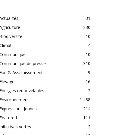
CATEGORIES
Actualités
31
Agriculture
230
Biodiversité
10
Climat
4
Communiqué
10
Communiqué de presse
310
Eau & Assainissement
9
Elevage
16
Énergies renouvelables
2
Environnement
1 438
Expressions Jeunes
214
Featured
111
Initiatives vertes
2