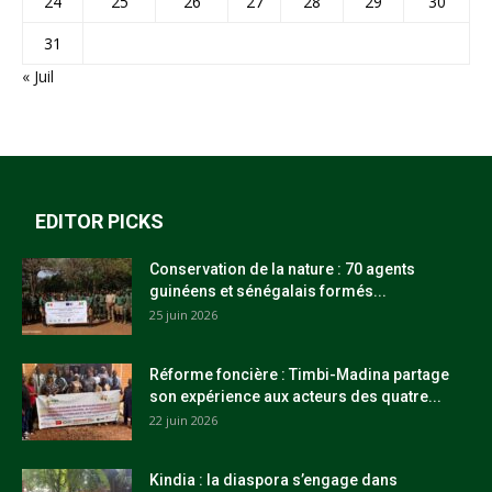
24
25
26
27
28
29
30
31
« Juil
EDITOR PICKS
Conservation de la nature : 70 agents
guinéens et sénégalais formés...
25 juin 2026
Réforme foncière : Timbi-Madina partage
son expérience aux acteurs des quatre...
22 juin 2026
Kindia : la diaspora s’engage dans