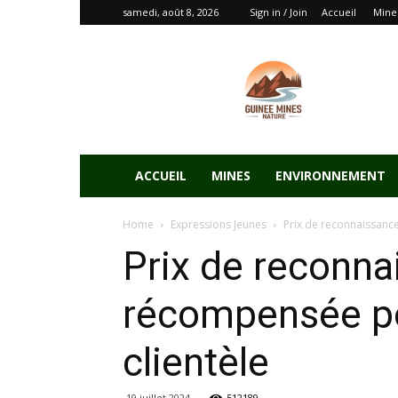
samedi, août 8, 2026
Sign in / Join
Accueil
Mine
ACCUEIL
MINES
ENVIRONNEMENT
Home
Expressions Jeunes
Prix de reconnaissanc
Prix de reconn
récompensée pou
clientèle
19 juillet 2024
512189