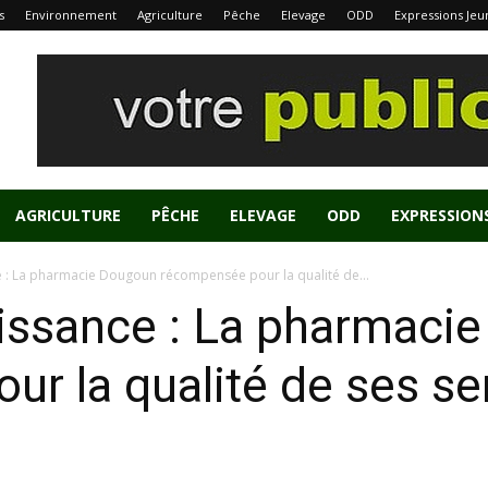
s
Environnement
Agriculture
Pêche
Elevage
ODD
Expressions Jeu
AGRICULTURE
PÊCHE
ELEVAGE
ODD
EXPRESSION
e : La pharmacie Dougoun récompensée pour la qualité de...
aissance : La pharmaci
r la qualité de ses se