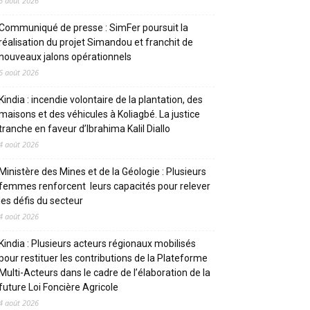
6 août 2026
Communiqué de presse : SimFer poursuit la
réalisation du projet Simandou et franchit de
nouveaux jalons opérationnels
6 août 2026
Kindia : incendie volontaire de la plantation, des
maisons et des véhicules à Koliagbé. La justice
tranche en faveur d’Ibrahima Kalil Diallo
4 août 2026
Ministère des Mines et de la Géologie : Plusieurs
femmes renforcent leurs capacités pour relever
les défis du secteur
4 août 2026
Kindia : Plusieurs acteurs régionaux mobilisés
pour restituer les contributions de la Plateforme
Multi-Acteurs dans le cadre de l’élaboration de la
future Loi Foncière Agricole
4 août 2026