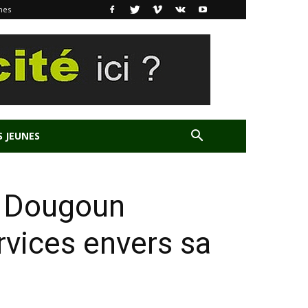
nes
S JEUNES
e Dougoun
rvices envers sa