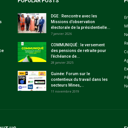
POPULAR POSTS
P
DGE : Rencontre avec les
E
s
Missions d’observation
M
électorale de la présidentielle...
7 janvier 2026
N
R
COMMUNIQUÉ : le versement
ce
des pensions de retraite pour
C
l’échéance de...
Ag
28 janvier 2025
Ex
Guinée: Forum sur le
P
contentieux du travail dans les
secteurs Mines,...
N
11 novembre 2019