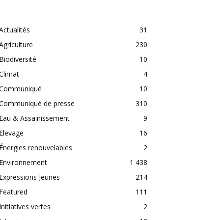
CATEGORIES
Actualités
31
Agriculture
230
Biodiversité
10
Climat
4
Communiqué
10
Communiqué de presse
310
Eau & Assainissement
9
Elevage
16
Énergies renouvelables
2
Environnement
1 438
Expressions Jeunes
214
Featured
111
Initiatives vertes
2