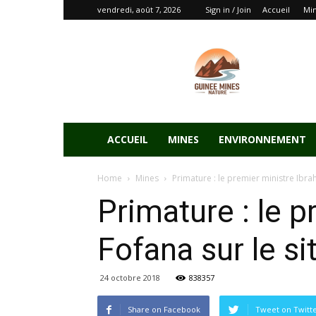
vendredi, août 7, 2026
Sign in / Join
Accueil
Mi
ACCUEIL
MINES
ENVIRONNEMENT
Home
Mines
Primature : le premier ministre Ibrah
Primature : le 
Fofana sur le si
24 octobre 2018
838357
Share on Facebook
Tweet on Twitt