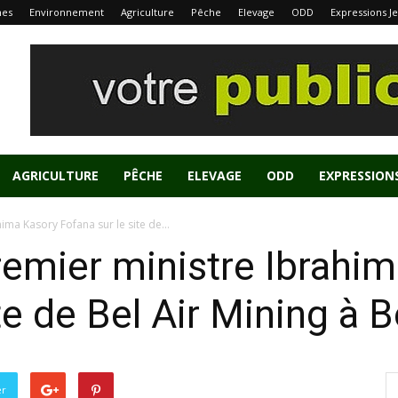
nes
Environnement
Agriculture
Pêche
Elevage
ODD
Expressions J
AGRICULTURE
PÊCHE
ELEVAGE
ODD
EXPRESSION
ima Kasory Fofana sur le site de...
premier ministre Ibrahi
te de Bel Air Mining à B
er