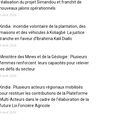
réalisation du projet Simandou et franchit de
nouveaux jalons opérationnels
6 août 2026
Kindia : incendie volontaire de la plantation, des
maisons et des véhicules à Koliagbé. La justice
tranche en faveur d’Ibrahima Kalil Diallo
4 août 2026
Ministère des Mines et de la Géologie : Plusieurs
femmes renforcent leurs capacités pour relever
les défis du secteur
4 août 2026
Kindia : Plusieurs acteurs régionaux mobilisés
pour restituer les contributions de la Plateforme
Multi-Acteurs dans le cadre de l’élaboration de la
future Loi Foncière Agricole
4 août 2026