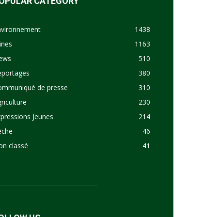
OPULAR CATEGORY
nvironnement
1438
ines
1163
ews
510
eportages
380
ommuniqué de presse
310
riculture
230
pressions Jeunes
214
êche
46
on classé
41