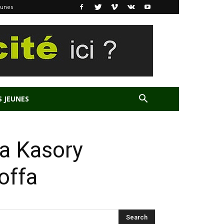
eunes
S JEUNES
ma Kasory
offa