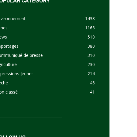
OPULAR CATEGORY
nvironnement
1438
ines
1163
ews
510
eportages
380
ommuniqué de presse
310
riculture
230
pressions Jeunes
214
êche
46
on classé
41