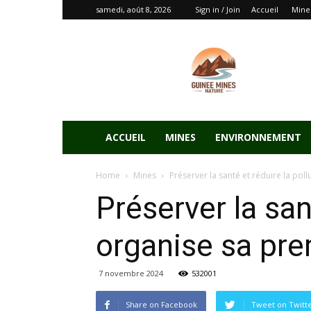
samedi, août 8, 2026
Sign in / Join
Accueil
Mine
ACCUEIL
MINES
ENVIRONNEMENT
Home
Mines
Préserver la santé et réduire la poll
Préserver la san
organise sa prem
7 novembre 2024
532001
Share on Facebook
Tweet on Twitt