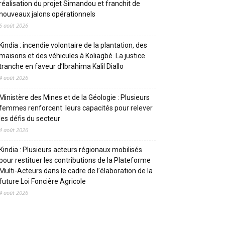
réalisation du projet Simandou et franchit de
nouveaux jalons opérationnels
6 août 2026
Kindia : incendie volontaire de la plantation, des
maisons et des véhicules à Koliagbé. La justice
tranche en faveur d’Ibrahima Kalil Diallo
4 août 2026
Ministère des Mines et de la Géologie : Plusieurs
femmes renforcent leurs capacités pour relever
les défis du secteur
4 août 2026
Kindia : Plusieurs acteurs régionaux mobilisés
pour restituer les contributions de la Plateforme
Multi-Acteurs dans le cadre de l’élaboration de la
future Loi Foncière Agricole
4 août 2026