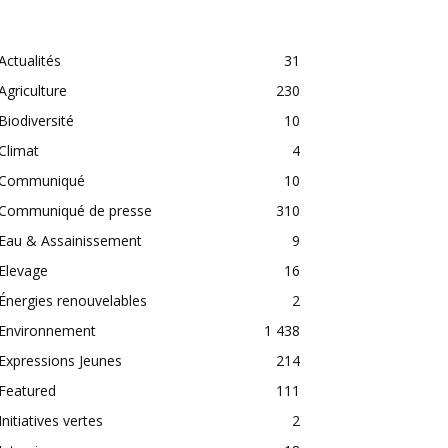
CATEGORIES
Actualités
31
Agriculture
230
Biodiversité
10
Climat
4
Communiqué
10
Communiqué de presse
310
Eau & Assainissement
9
Elevage
16
Énergies renouvelables
2
Environnement
1 438
Expressions Jeunes
214
Featured
111
Initiatives vertes
2