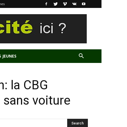
nes
S JEUNES
on: la CBG
 sans voiture