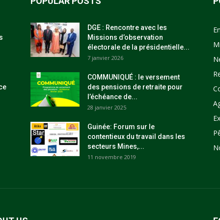
POPULAR POSTS
P
DGE : Rencontre avec les
E
s
Missions d’observation
M
électorale de la présidentielle...
7 janvier 2026
N
R
COMMUNIQUÉ : le versement
ce
des pensions de retraite pour
C
l’échéance de...
Ag
28 janvier 2025
Ex
Guinée: Forum sur le
P
contentieux du travail dans les
secteurs Mines,...
N
11 novembre 2019