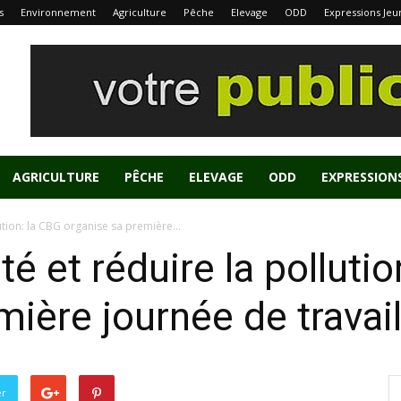
s
Environnement
Agriculture
Pêche
Elevage
ODD
Expressions Jeu
AGRICULTURE
PÊCHE
ELEVAGE
ODD
EXPRESSION
ution: la CBG organise sa première...
té et réduire la polluti
ière journée de travail
er