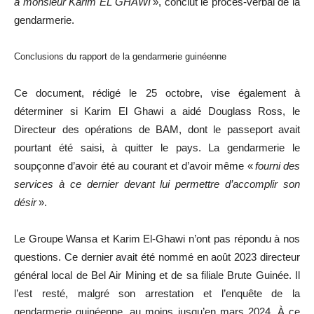
à monsieur Karim EL GHAWI
», conclut le procès-verbal de la
gendarmerie.
Conclusions du rapport de la gendarmerie guinéenne
Ce document, rédigé le 25 octobre, vise également à
déterminer si Karim El Ghawi a aidé Douglass Ross, le
Directeur des opérations de BAM, dont le passeport avait
pourtant été saisi, à quitter le pays. La gendarmerie le
soupçonne d’avoir été au courant et d’avoir même «
fourni des
services à ce dernier devant lui permettre d’accomplir son
désir
».
Le Groupe Wansa et Karim El-Ghawi n’ont pas répondu à nos
questions. Ce dernier avait été nommé en août 2023 directeur
général local de Bel Air Mining et de sa filiale Brute Guinée. Il
l’est resté, malgré son arrestation et l’enquête de la
gendarmerie guinéenne, au moins jusqu’en mars 2024. À ce