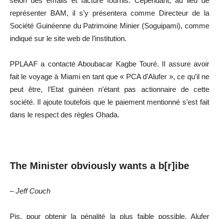
selon des emails et facture fournis. Cependant, au lieu de
représenter BAM, il s’y présentera comme Directeur de la
Société Guinéenne du Patrimoine Minier (Soguipami), comme
indiqué sur le site web de l’institution.
PPLAAF a contacté Aboubacar Kagbe Touré. Il assure avoir
fait le voyage à Miami en tant que « PCA d’Alufer », ce qu’il ne
peut être, l’Etat guinéen n’étant pas actionnaire de cette
société. Il ajoute toutefois que le paiement mentionné s’est fait
dans le respect des règles Ohada.
The Minister obviously wants a b[r]ibe
– Jeff Couch
Pis, pour obtenir la pénalité la plus faible possible, Alufer