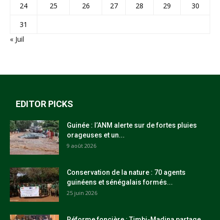
24
25
26
27
28
29
30
31
« Juil
EDITOR PICKS
Guinée : l’ANM alerte sur de fortes pluies
orageuses et un...
9 août 2026
Conservation de la nature : 70 agents
guinéens et sénégalais formés...
25 juin 2026
Réforme foncière : Timbi-Madina partage