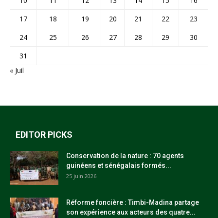
10
11
12
13
14
15
16
17
18
19
20
21
22
23
24
25
26
27
28
29
30
31
« Juil
EDITOR PICKS
Conservation de la nature : 70 agents
guinéens et sénégalais formés...
25 juin 2026
Réforme foncière : Timbi-Madina partage
son expérience aux acteurs des quatre...