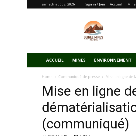
samedi, août 8, 2026
Sign in / Join
Accueil
Mine
ACCUEIL
MINES
ENVIRONNEMENT
Home
Communiqué de presse
Mise en ligne de l
Mise en ligne de
dématérialisatio
(communiqué)
11 février 2019
459021