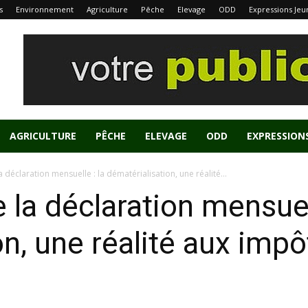
s
Environnement
Agriculture
Pêche
Elevage
ODD
Expressions Jeu
AGRICULTURE
PÊCHE
ELEVAGE
ODD
EXPRESSION
a déclaration mensuelle : la dématérialisation, une réalité...
 la déclaration mensuell
n, une réalité aux impô