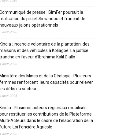
6 août 2026
Communiqué de presse : SimFer poursuit la
réalisation du projet Simandou et franchit de
nouveaux jalons opérationnels
6 août 2026
Kindia : incendie volontaire de la plantation, des
maisons et des véhicules à Koliagbé. La justice
tranche en faveur d’Ibrahima Kalil Diallo
4 août 2026
Ministère des Mines et de la Géologie : Plusieurs
femmes renforcent leurs capacités pour relever
les défis du secteur
4 août 2026
Kindia : Plusieurs acteurs régionaux mobilisés
pour restituer les contributions de la Plateforme
Multi-Acteurs dans le cadre de l’élaboration de la
future Loi Foncière Agricole
4 août 2026