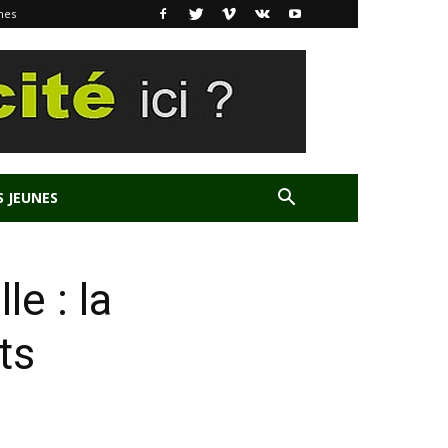
nes
S JEUNES
e : la
ts