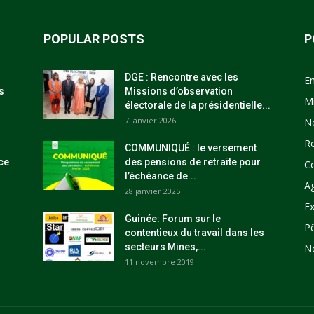
POPULAR POSTS
P
DGE : Rencontre avec les
E
s
Missions d’observation
M
électorale de la présidentielle...
7 janvier 2026
N
R
COMMUNIQUÉ : le versement
ce
des pensions de retraite pour
C
l’échéance de...
Ag
28 janvier 2025
Ex
Guinée: Forum sur le
P
contentieux du travail dans les
secteurs Mines,...
N
11 novembre 2019