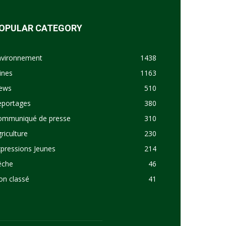
OPULAR CATEGORY
nvironnement
1438
ines
1163
ews
510
eportages
380
ommuniqué de presse
310
riculture
230
pressions Jeunes
214
êche
46
on classé
41