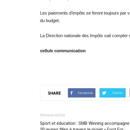
Les paiements d’impôts se feront toujours par
du budget.
La Direction nationale des Impôts sait compter 
cellule communication
SHARE
Facebook
Twitter
Previous article
Sport et éducation : SMB Winning accompagne
50 jeunes filles à travers le projet « Foot For