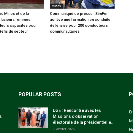
Mines
es Mines et de la
Communiqué de presse : SimFer
Plusieurs femmes
achève une formation en conduite
leurs capacités pour
défensive pour 200 conducteurs
défis du secteur
communautaires
POPULAR POSTS
P
DGE : Rencontre avec les
E
s
Missions d’observation
M
électorale de la présidentielle...
7 janvier 2026
N