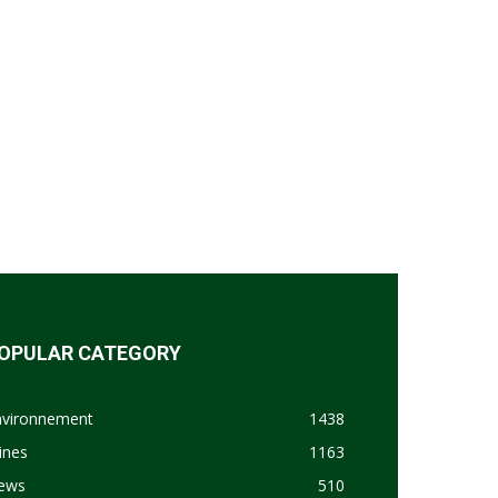
OPULAR CATEGORY
nvironnement
1438
ines
1163
ews
510