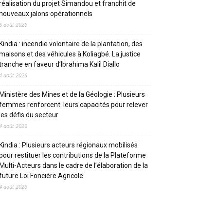
réalisation du projet Simandou et franchit de
nouveaux jalons opérationnels
6 août 2026
Kindia : incendie volontaire de la plantation, des
maisons et des véhicules à Koliagbé. La justice
tranche en faveur d’Ibrahima Kalil Diallo
4 août 2026
Ministère des Mines et de la Géologie : Plusieurs
femmes renforcent leurs capacités pour relever
les défis du secteur
4 août 2026
Kindia : Plusieurs acteurs régionaux mobilisés
pour restituer les contributions de la Plateforme
Multi-Acteurs dans le cadre de l’élaboration de la
future Loi Foncière Agricole
4 août 2026