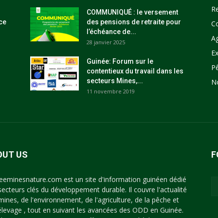
R
COMMUNIQUÉ : le versement
ce
des pensions de retraite pour
C
l’échéance de...
Ag
28 janvier 2025
Ex
Guinée: Forum sur le
P
contentieux du travail dans les
secteurs Mines,...
N
11 novembre 2019
OUT US
F
eeminesnature.com est un site d'information guinéen dédié
secteurs clés du développement durable. Il couvre l'actualité
mines, de l'environnement, de l'agriculture, de la pêche et
'élevage , tout en suivant les avancées des ODD en Guinée.