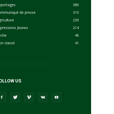
eportages
380
ommuniqué de presse
310
riculture
230
pressions Jeunes
214
êche
46
on classé
41
OLLOW US