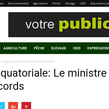
nes
Environnement
Agriculture
Pêche
Elevage
ODD
Expressions J
AGRICULTURE
PÊCHE
ELEVAGE
ODD
EXPRESSION
re signe plusieurs protocoles d’accords
uatoriale: Le ministre 
cords
er