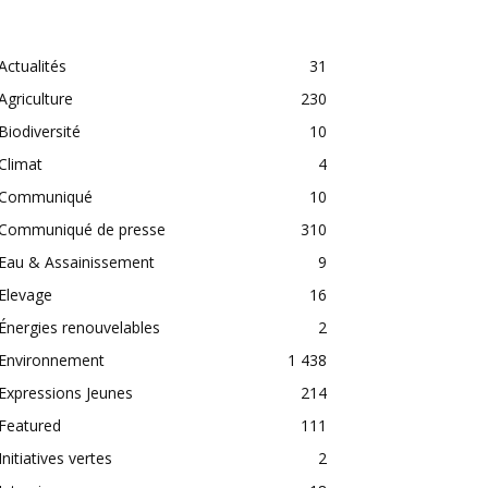
CATEGORIES
Actualités
31
Agriculture
230
Biodiversité
10
Climat
4
Communiqué
10
Communiqué de presse
310
Eau & Assainissement
9
Elevage
16
Énergies renouvelables
2
Environnement
1 438
Expressions Jeunes
214
Featured
111
Initiatives vertes
2