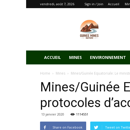
vendredi, août 7, 2026
Sign in / Join
Accueil
Mi
ACCUEIL
MINES
ENVIRONNEMENT
Home
Mines
Mines/Guinée Equatoriale: Le minist
Mines/Guinée Eq
protocoles d’ac
13 janvier 2020
1114551
Share on Facebook
Tweet on Twitt