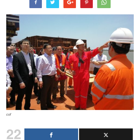
cof
22