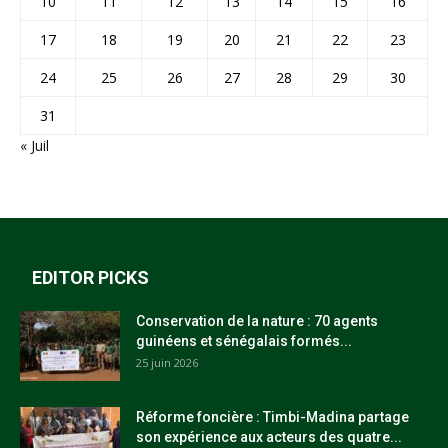
10
11
12
13
14
15
16
17
18
19
20
21
22
23
24
25
26
27
28
29
30
31
« Juil
EDITOR PICKS
Conservation de la nature : 70 agents
guinéens et sénégalais formés...
25 juin 2026
Réforme foncière : Timbi-Madina partage
son expérience aux acteurs des quatre...