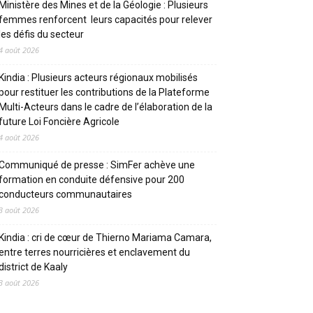
Ministère des Mines et de la Géologie : Plusieurs
femmes renforcent leurs capacités pour relever
les défis du secteur
4 août 2026
Kindia : Plusieurs acteurs régionaux mobilisés
pour restituer les contributions de la Plateforme
Multi-Acteurs dans le cadre de l’élaboration de la
future Loi Foncière Agricole
4 août 2026
Communiqué de presse : SimFer achève une
formation en conduite défensive pour 200
conducteurs communautaires
3 août 2026
Kindia : cri de cœur de Thierno Mariama Camara,
entre terres nourricières et enclavement du
district de Kaaly
3 août 2026