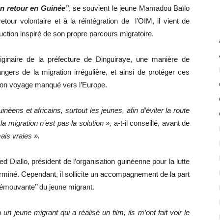
n retour en Guinée’’
, se souvient le jeune Mamadou Baïlo
tour volontaire et à la réintégration de l’OIM, il vient de
oduction inspiré de son propre parcours migratoire.
ginaire de la préfecture de Dinguiraye, une manière de
ngers de la migration irrégulière, et ainsi de protéger ces
t son voyage manqué vers l’Europe.
uinéens et africains, surtout les jeunes, afin d’éviter la route
a migration n’est pas la solution »,
a-t-il conseillé, avant de
ais vraies ».
d Diallo, président de l’organisation guinéenne pour la lutte
e terminé. Cependant, il sollicite un accompagnement de la part
’émouvante’’ du jeune migrant.
un jeune migrant qui a réalisé un film, ils m’ont fait voir le