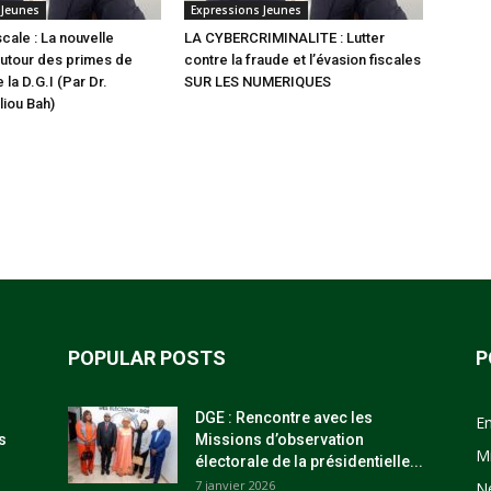
 Jeunes
Expressions Jeunes
scale : La nouvelle
LA CYBERCRIMINALITE : Lutter
utour des primes de
contre la fraude et l’évasion fiscales
 la D.G.I (Par Dr.
SUR LES NUMERIQUES
iou Bah)
POPULAR POSTS
P
DGE : Rencontre avec les
E
s
Missions d’observation
M
électorale de la présidentielle...
7 janvier 2026
N