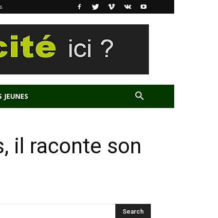
s
S JEUNES
, il raconte son