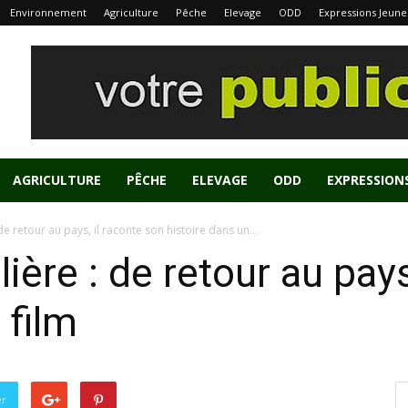
Environnement
Agriculture
Pêche
Elevage
ODD
Expressions Jeune
AGRICULTURE
PÊCHE
ELEVAGE
ODD
EXPRESSION
de retour au pays, il raconte son histoire dans un...
lière : de retour au pays
 film
er