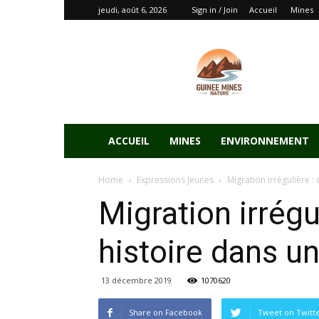
jeudi, août 6, 2026
Sign in / Join
Accueil
Mines
ACCUEIL
MINES
ENVIRONNEMENT
Home
Expressions Jeunes
Migration irrégulière : 
Migration irrégu
histoire dans un
13 décembre 2019
1070620
Share on Facebook
Tweet on Twitt