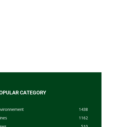
OPULAR CATEGORY
nvironnement
1438
ines
1162
ews
510