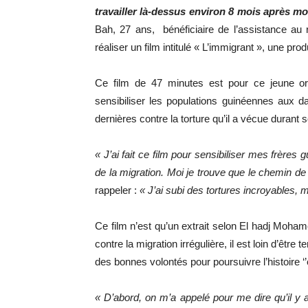
travailler là-dessus environ 8 mois après mo
Bah, 27 ans, bénéficiaire de l’assistance au re
réaliser un film intitulé « L’immigrant », une pr
Ce film de 47 minutes est pour ce jeune ori
sensibiliser les populations guinéennes aux da
dernières contre la torture qu’il a vécue duran
« J’ai fait ce film pour sensibiliser mes frères g
de la migration. Moi je trouve que le chemin de l
rappeler :
« J’ai subi des tortures incroyables, m
Ce film n’est qu’un extrait selon El hadj Mohame
contre la migration irrégulière, il est loin d’êtr
des bonnes volontés pour poursuivre l’histoire ‘
« D’abord, on m’a appelé pour me dire qu’il y a 