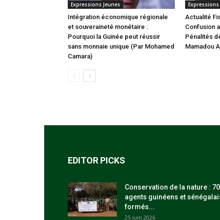
Expressions Jeunes
Expressions
Intégration économique régionale
Actualité Fi
et souveraineté monétaire :
Confusion a
Pourquoi la Guinée peut réussir
Pénalités de
sans monnaie unique (Par Mohamed
Mamadou Al
Camara)
EDITOR PICKS
Conservation de la nature : 70
agents guinéens et sénégalai
formés...
25 juin 2026