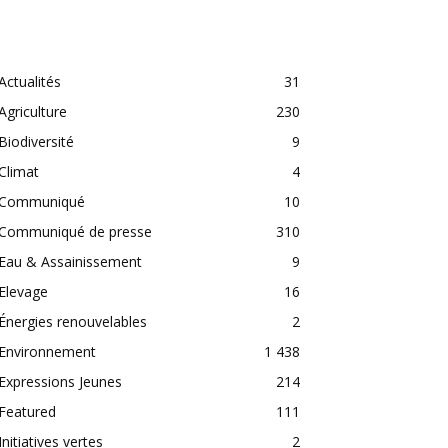
CATEGORIES
Actualités
31
Agriculture
230
Biodiversité
9
Climat
4
Communiqué
10
Communiqué de presse
310
Eau & Assainissement
9
Elevage
16
Énergies renouvelables
2
Environnement
1 438
Expressions Jeunes
214
Featured
111
Initiatives vertes
2