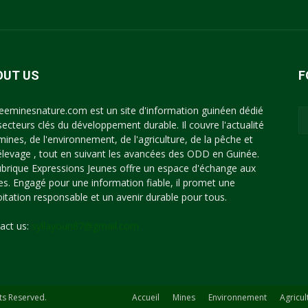
OUT US
F
eeminesnature.com est un site d'information guinéen dédié
secteurs clés du développement durable. Il couvre l'actualité
mines, de l'environnement, de l'agriculture, de la pêche et
'élevage , tout en suivant les avancées des ODD en Guinée.
ubrique Expressions Jeunes offre un espace d'échange aux
es. Engagé pour une information fiable, il promet une
oitation responsable et un avenir durable pour tous.
act us:
syllayoun87@gmail.com
ts Reserved.
Accueil
Mines
Environnement
Agricul