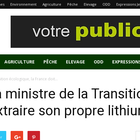
nes
Environnement
Agriculture
Pêche
Elevage
ODD
Expressions J
AGRICULTURE
PÊCHE
ELEVAGE
ODD
EXPRESSION
ition écologique, la France doit...
 ministre de la Transit
xtraire son propre lithi
er