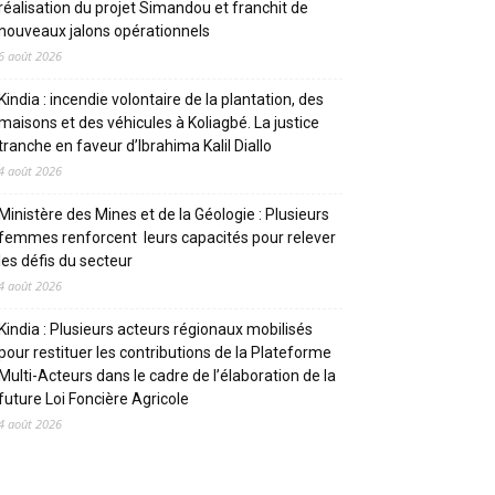
réalisation du projet Simandou et franchit de
nouveaux jalons opérationnels
6 août 2026
Kindia : incendie volontaire de la plantation, des
maisons et des véhicules à Koliagbé. La justice
tranche en faveur d’Ibrahima Kalil Diallo
4 août 2026
Ministère des Mines et de la Géologie : Plusieurs
femmes renforcent leurs capacités pour relever
les défis du secteur
4 août 2026
Kindia : Plusieurs acteurs régionaux mobilisés
pour restituer les contributions de la Plateforme
Multi-Acteurs dans le cadre de l’élaboration de la
future Loi Foncière Agricole
4 août 2026