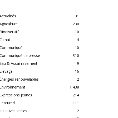
CATEGORIES
Actualités
31
Agriculture
230
Biodiversité
10
Climat
4
Communiqué
10
Communiqué de presse
310
Eau & Assainissement
9
Elevage
16
Énergies renouvelables
2
Environnement
1 438
Expressions Jeunes
214
Featured
111
Initiatives vertes
2