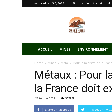
vendredi, août 7, 2026
Sign in / Join
Accueil
Mi
ACCUEIL
MINES
ENVIRONNEMENT
Home
Mines
Métaux : Pour la ministre de la Trans
Métaux : Pour la
la France doit e
22 février 2022
357969
Share on Facebook
Tweet on Twitt