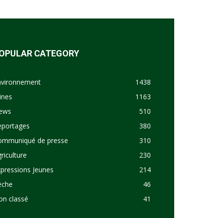
OPULAR CATEGORY
nvironnement
1438
ines
1163
ews
510
eportages
380
ommuniqué de presse
310
riculture
230
pressions Jeunes
214
êche
46
on classé
41