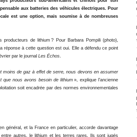
ays producteurs sud-américains et chinois pour son
pensable aux batteries des véhicules électriques. Pour
locale est une option, mais soumise à de nombreuses
ys producteurs de lithium ? Pour Barbara Pompili (photo),
la réponse à cette question est oui. Elle a défendu ce point
vrier par le journal
Les Échos
.
et moins de gaz à effet de serre, nous devons en assumer
t que nous avons besoin de lithium
», explique l’ancienne
ploitation soit encadrée par des normes environnementales
n général, et la France en particulier, accorde davantage
ntre autres, le lithium et les terres rares. Ils sont jugés