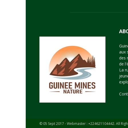
AB
Guin
aux 
des 
de l
La r
jeun
expl
Cont
© 05 Sept 2017 - Webmaster : +224621104442. All Righ