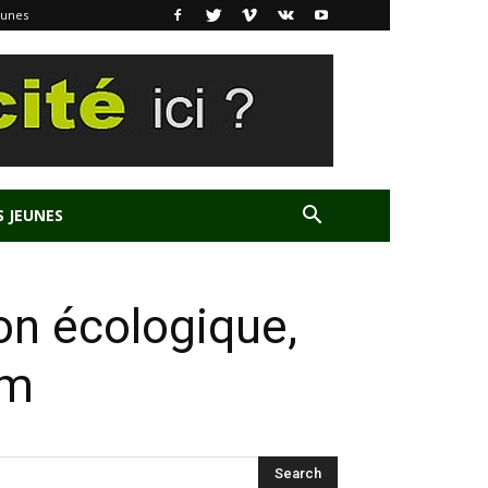
eunes
S JEUNES
ion écologique,
um