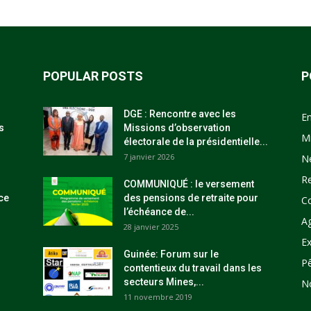
POPULAR POSTS
P
DGE : Rencontre avec les
E
s
Missions d’observation
M
électorale de la présidentielle...
7 janvier 2026
N
R
COMMUNIQUÉ : le versement
ce
des pensions de retraite pour
C
l’échéance de...
Ag
28 janvier 2025
Ex
Guinée: Forum sur le
P
contentieux du travail dans les
secteurs Mines,...
N
11 novembre 2019