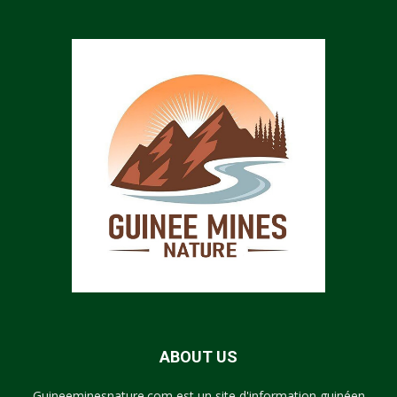
ABOUT US
Guineeminesnature.com est un site d'information guinéen