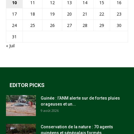
10
11
12
13
14
15
16
17
18
19
20
21
22
23
24
25
26
27
28
29
30
31
« Juil
EDITOR PICKS
Guinée : l’ANM alerte sur de fortes pluies
orageuses et un...
9 août 2026
Conservation de la nature : 70 agents
guinéens et sénégalais formés...