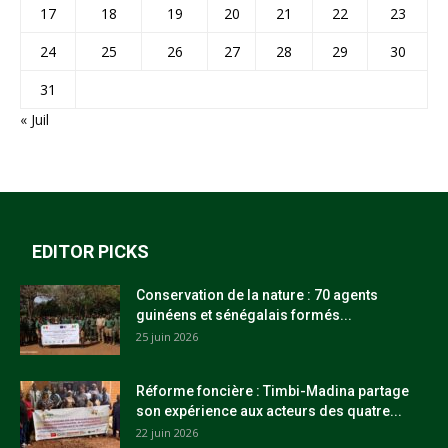
17
18
19
20
21
22
23
24
25
26
27
28
29
30
31
« Juil
EDITOR PICKS
Conservation de la nature : 70 agents
guinéens et sénégalais formés...
25 juin 2026
Réforme foncière : Timbi-Madina partage
son expérience aux acteurs des quatre...
22 juin 2026