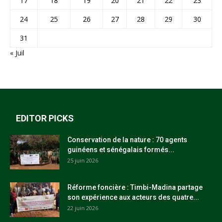
17
18
19
20
21
22
23
24
25
26
27
28
29
30
31
« Juil
EDITOR PICKS
Conservation de la nature : 70 agents
guinéens et sénégalais formés...
25 juin 2026
Réforme foncière : Timbi-Madina partage
son expérience aux acteurs des quatre...
22 juin 2026