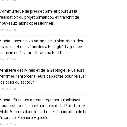
6 août 2026
Communiqué de presse : SimFer poursuit la
réalisation du projet Simandou et franchit de
nouveaux jalons opérationnels
6 août 2026
Kindia : incendie volontaire de la plantation, des
maisons et des véhicules à Koliagbé. La justice
tranche en faveur d’Ibrahima Kalil Diallo
4 août 2026
Ministère des Mines et de la Géologie : Plusieurs
femmes renforcent leurs capacités pour relever
les défis du secteur
4 août 2026
Kindia : Plusieurs acteurs régionaux mobilisés
pour restituer les contributions de la Plateforme
Multi-Acteurs dans le cadre de l’élaboration de la
future Loi Foncière Agricole
4 août 2026