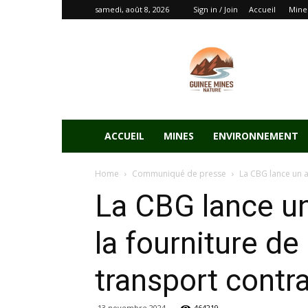
samedi, août 8, 2026
Sign in / Join
Accueil
Mine
ACCUEIL
MINES
ENVIRONNEMENT
Home
Communiqué de presse
La CBG lance un ap
La CBG lance un
la fourniture d
transport contr
13 novembre 2024
464219