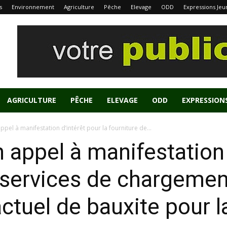
s
Environnement
Agriculture
Pêche
Elevage
ODD
Expressions Jeu
AGRICULTURE
PÊCHE
ELEVAGE
ODD
EXPRESSION
pel à manifestation d’intérêt pour la fourniture de...
 appel à manifestation 
e services de chargemen
actuel de bauxite pour 