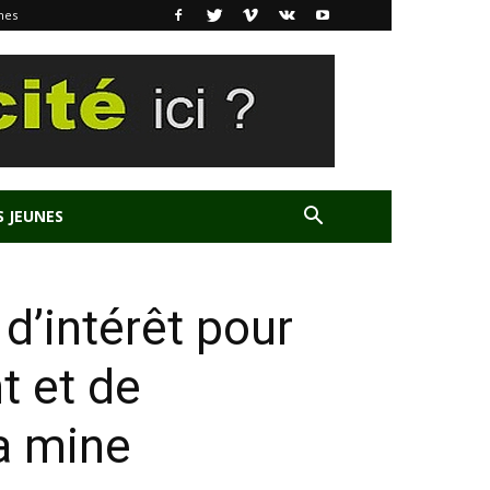
nes
S JEUNES
d’intérêt pour
t et de
la mine