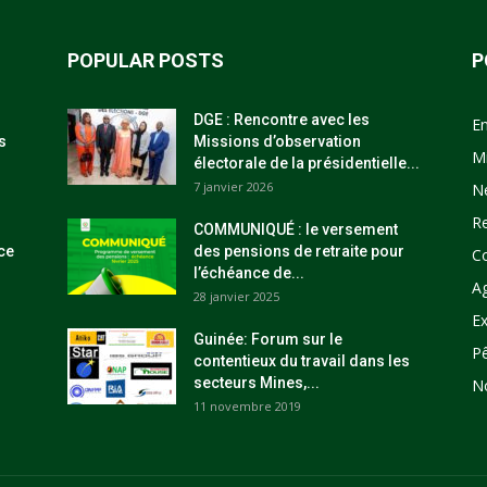
POPULAR POSTS
P
DGE : Rencontre avec les
E
s
Missions d’observation
M
électorale de la présidentielle...
7 janvier 2026
N
R
COMMUNIQUÉ : le versement
ce
des pensions de retraite pour
C
l’échéance de...
Ag
28 janvier 2025
Ex
Guinée: Forum sur le
P
contentieux du travail dans les
secteurs Mines,...
N
11 novembre 2019