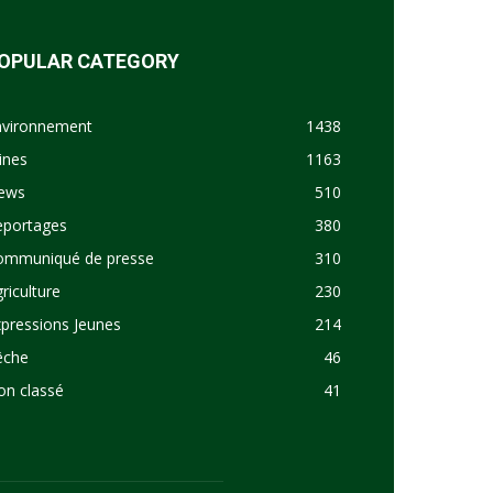
OPULAR CATEGORY
nvironnement
1438
ines
1163
ews
510
eportages
380
ommuniqué de presse
310
riculture
230
pressions Jeunes
214
êche
46
on classé
41