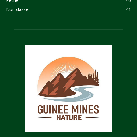
Pêche
46
Non classé
41