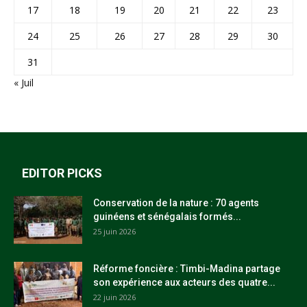
17
18
19
20
21
22
23
24
25
26
27
28
29
30
31
« Juil
EDITOR PICKS
Conservation de la nature : 70 agents
guinéens et sénégalais formés...
25 juin 2026
Réforme foncière : Timbi-Madina partage
son expérience aux acteurs des quatre...
22 juin 2026