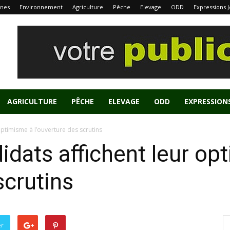
nes
Environnement
Agriculture
Pêche
Elevage
ODD
Expressions 
AGRICULTURE
PÊCHE
ELEVAGE
ODD
EXPRESSION
 optimisme à l’ouverture des scrutins
didats affichent leur o
scrutins
er