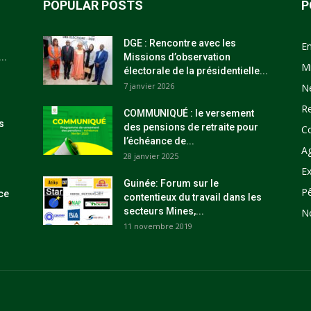
POPULAR POSTS
P
DGE : Rencontre avec les
E
..
Missions d’observation
M
électorale de la présidentielle...
7 janvier 2026
N
R
COMMUNIQUÉ : le versement
s
des pensions de retraite pour
C
l’échéance de...
Ag
28 janvier 2025
Ex
Guinée: Forum sur le
P
ce
contentieux du travail dans les
secteurs Mines,...
N
11 novembre 2019