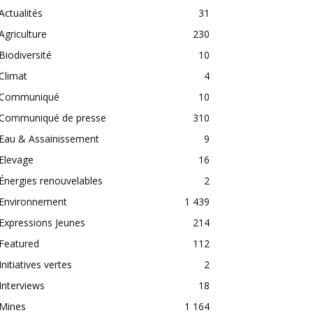
Actualités
31
Agriculture
230
Biodiversité
10
Climat
4
Communiqué
10
Communiqué de presse
310
Eau & Assainissement
9
Elevage
16
Énergies renouvelables
2
Environnement
1 439
Expressions Jeunes
214
Featured
112
Initiatives vertes
2
Interviews
18
Mines
1 164