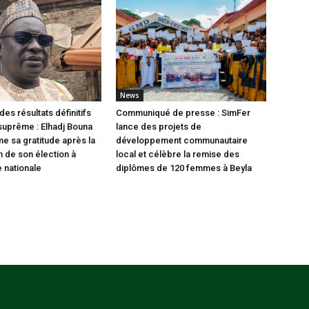
News
des résultats définitifs
Communiqué de presse : SimFer
 suprême : Elhadj Bouna
lance des projets de
me sa gratitude après la
développement communautaire
n de son élection à
local et célèbre la remise des
 nationale
diplômes de 120 femmes à Beyla