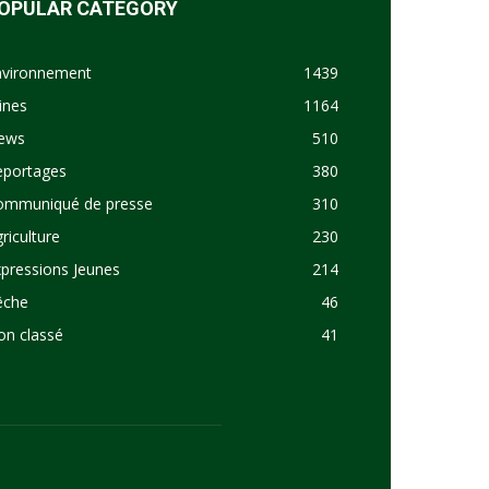
OPULAR CATEGORY
nvironnement
1439
ines
1164
ews
510
eportages
380
ommuniqué de presse
310
riculture
230
pressions Jeunes
214
êche
46
on classé
41