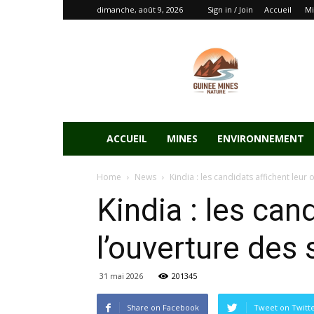
dimanche, août 9, 2026
Sign in / Join
Accueil
Mi
ACCUEIL
MINES
ENVIRONNEMENT
Home
News
Kindia : les candidats affichent leur
Kindia : les can
l’ouverture des 
31 mai 2026
201345
Share on Facebook
Tweet on Twitt