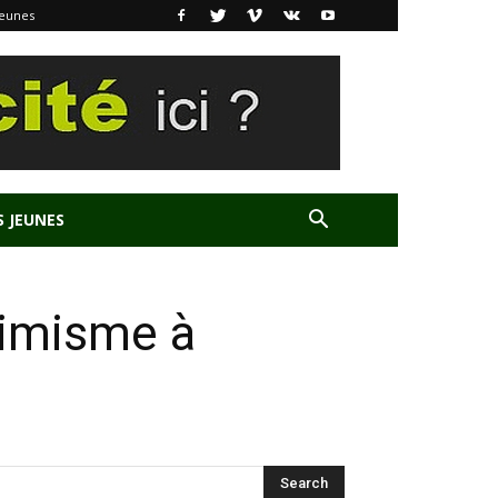
Jeunes
S JEUNES
ptimisme à