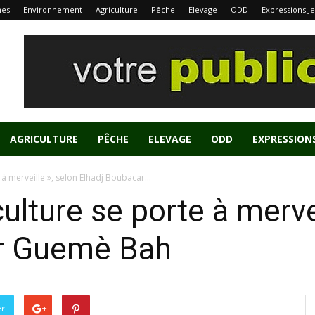
nes
Environnement
Agriculture
Pêche
Elevage
ODD
Expressions J
AGRICULTURE
PÊCHE
ELEVAGE
ODD
EXPRESSION
e à merveille », selon Elhadj Boubacar...
culture se porte à merve
ar Guemè Bah
er