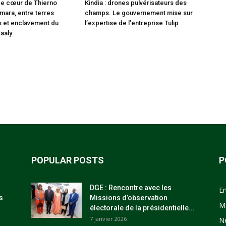
i de cœur de Thierno
Kindia : drones pulvérisateurs des
ara, entre terres
champs. Le gouvernement mise sur
s et enclavement du
l’expertise de l’entreprise Tulip
Kaaly
POPULAR POSTS
P
DGE : Rencontre avec les
E
s
Missions d’observation
M
électorale de la présidentielle...
7 janvier 2026
N