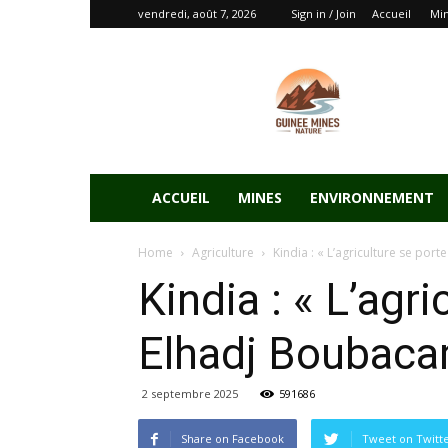
vendredi, août 7, 2026
Sign in / Join
Accueil
Mi
ACCUEIL
MINES
ENVIRONNEMENT
Home
Agriculture
Kindia : « L’agriculture se port
Kindia : « L’agri
Elhadj Boubac
2 septembre 2025
591686
Share on Facebook
Tweet on Twitt