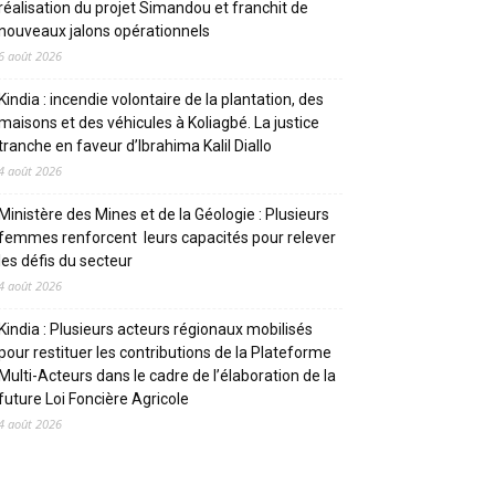
réalisation du projet Simandou et franchit de
nouveaux jalons opérationnels
6 août 2026
Kindia : incendie volontaire de la plantation, des
maisons et des véhicules à Koliagbé. La justice
tranche en faveur d’Ibrahima Kalil Diallo
4 août 2026
Ministère des Mines et de la Géologie : Plusieurs
femmes renforcent leurs capacités pour relever
les défis du secteur
4 août 2026
Kindia : Plusieurs acteurs régionaux mobilisés
pour restituer les contributions de la Plateforme
Multi-Acteurs dans le cadre de l’élaboration de la
future Loi Foncière Agricole
4 août 2026