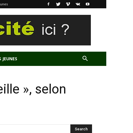
eunes
S JEUNES
ille », selon