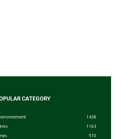
OPULAR CATEGORY
nvironnement
1438
ines
1163
ews
510