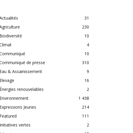
CATEGORIES
Actualités
31
Agriculture
230
Biodiversité
10
Climat
4
Communiqué
10
Communiqué de presse
310
Eau & Assainissement
9
Elevage
16
Énergies renouvelables
2
Environnement
1 438
Expressions Jeunes
214
Featured
111
Initiatives vertes
2