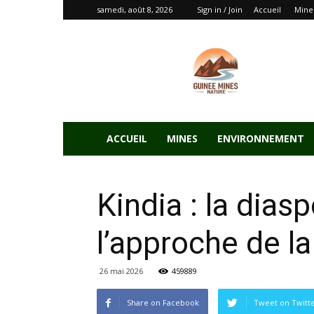
samedi, août 8, 2026
Sign in / Join
Accueil
Mine
ACCUEIL
MINES
ENVIRONNEMENT
Kindia : la dia
l’approche de la
26 mai 2026
459889
Share on Facebook
Tweet on Twitt