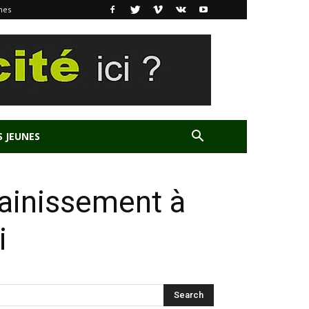
nes
S JEUNES
sainissement à
i