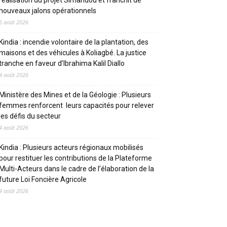
réalisation du projet Simandou et franchit de
nouveaux jalons opérationnels
6 août 2026
Kindia : incendie volontaire de la plantation, des
maisons et des véhicules à Koliagbé. La justice
tranche en faveur d’Ibrahima Kalil Diallo
4 août 2026
Ministère des Mines et de la Géologie : Plusieurs
femmes renforcent leurs capacités pour relever
les défis du secteur
4 août 2026
Kindia : Plusieurs acteurs régionaux mobilisés
pour restituer les contributions de la Plateforme
Multi-Acteurs dans le cadre de l’élaboration de la
future Loi Foncière Agricole
4 août 2026