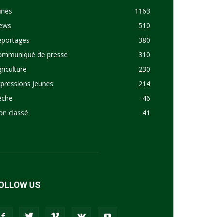
ines
1163
ews
510
eportages
380
ommuniqué de presse
310
riculture
230
pressions Jeunes
214
êche
46
on classé
41
OLLOW US