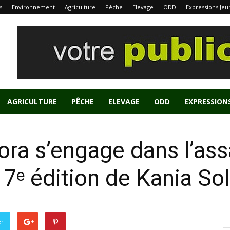
s
Environnement
Agriculture
Pêche
Elevage
ODD
Expressions Jeu
AGRICULTURE
PÊCHE
ELEVAGE
ODD
EXPRESSION
spora s’engage dans l’as
 7ᵉ édition de Kania Sol
er