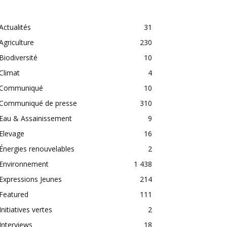
CATEGORIES
Actualités
31
Agriculture
230
Biodiversité
10
Climat
4
Communiqué
10
Communiqué de presse
310
Eau & Assainissement
9
Elevage
16
Énergies renouvelables
2
Environnement
1 438
Expressions Jeunes
214
Featured
111
Initiatives vertes
2
Interviews
18