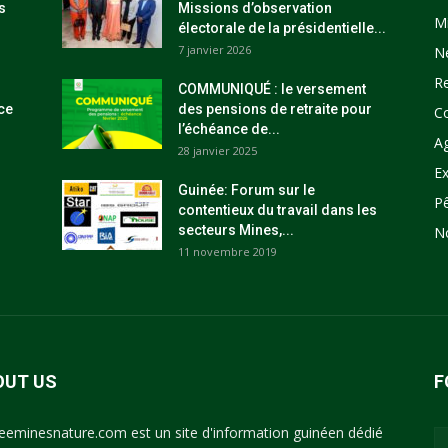
s
Missions d’observation
M
électorale de la présidentielle...
7 janvier 2026
N
R
COMMUNIQUÉ : le versement
ce
des pensions de retraite pour
C
l’échéance de...
Ag
28 janvier 2025
Ex
Guinée: Forum sur le
P
contentieux du travail dans les
secteurs Mines,...
N
11 novembre 2019
OUT US
F
eeminesnature.com est un site d'information guinéen dédié