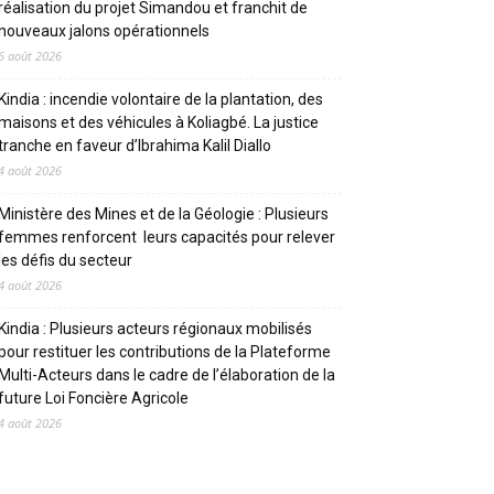
réalisation du projet Simandou et franchit de
nouveaux jalons opérationnels
6 août 2026
Kindia : incendie volontaire de la plantation, des
maisons et des véhicules à Koliagbé. La justice
tranche en faveur d’Ibrahima Kalil Diallo
4 août 2026
Ministère des Mines et de la Géologie : Plusieurs
femmes renforcent leurs capacités pour relever
les défis du secteur
4 août 2026
Kindia : Plusieurs acteurs régionaux mobilisés
pour restituer les contributions de la Plateforme
Multi-Acteurs dans le cadre de l’élaboration de la
future Loi Foncière Agricole
4 août 2026