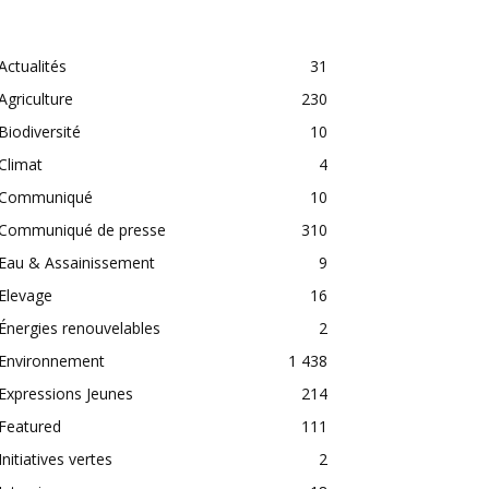
CATEGORIES
Actualités
31
Agriculture
230
Biodiversité
10
Climat
4
Communiqué
10
Communiqué de presse
310
Eau & Assainissement
9
Elevage
16
Énergies renouvelables
2
Environnement
1 438
Expressions Jeunes
214
Featured
111
Initiatives vertes
2