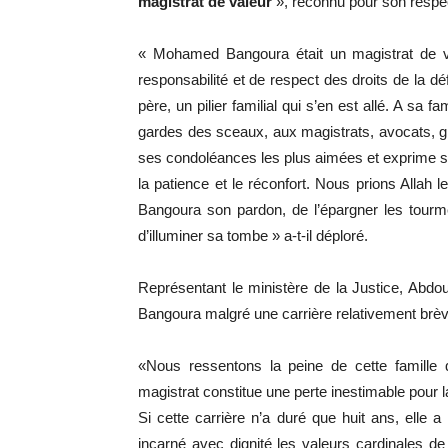
magistrat de valeur
», reconnu pour son respect
« Mohamed Bangoura était un magistrat de v
responsabilité et de respect des droits de la dé
père, un pilier familial qui s’en est allé. A sa
gardes des sceaux, aux magistrats, avocats, gr
ses condoléances les plus aimées et exprime s
la patience et le réconfort. Nous prions Allah
Bangoura son pardon, de l’épargner les tourmen
d’illuminer sa tombe » a-t-il déploré.
Représentant le ministère de la Justice, Abdo
Bangoura malgré une carrière relativement brèv
«Nous ressentons la peine de cette famille 
magistrat constitue une perte inestimable pour l
Si cette carrière n’a duré que huit ans, elle a
incarné avec dignité les valeurs cardinales de l