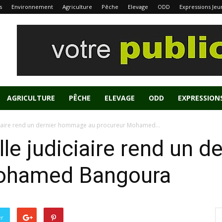
s
Environnement
Agriculture
Pêche
Elevage
ODD
Expressions Jeu
AGRICULTURE
PÊCHE
ELEVAGE
ODD
EXPRESSION
udiciaire rend un dernier hommage au procureur Mohamed...
ille judiciaire rend un
Mohamed Bangoura
er