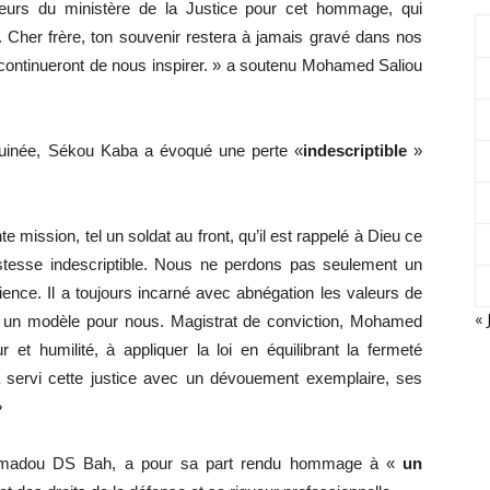
eurs du ministère de la Justice pour cet hommage, qui
e. Cher frère, ton souvenir restera à jamais gravé dans nos
continueront de nous inspirer. » a soutenu Mohamed Saliou
Guinée, Sékou Kaba a évoqué une perte «
indescriptible
»
te mission, tel un soldat au front, qu’il est rappelé à Dieu ce
ristesse indescriptible. Nous ne perdons pas seulement un
nce. Il a toujours incarné avec abnégation les valeurs de
« 
était un modèle pour nous. Magistrat de conviction, Mohamed
 humilité, à appliquer la loi en équilibrant la fermeté
 servi cette justice avec un dévouement exemplaire, ses
»
 Amadou DS Bah, a pour sa part rendu hommage à «
un