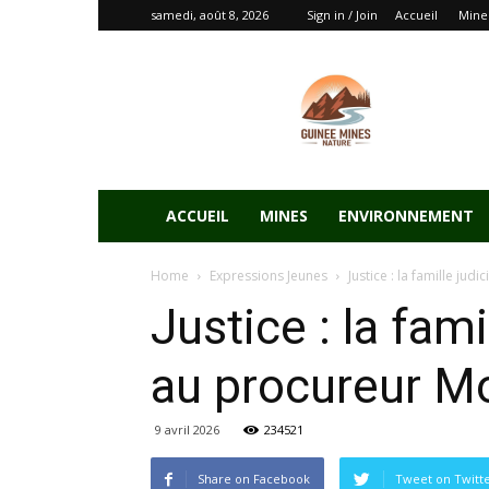
samedi, août 8, 2026
Sign in / Join
Accueil
Mine
ACCUEIL
MINES
ENVIRONNEMENT
Home
Expressions Jeunes
Justice : la famille j
Justice : la fam
au procureur 
9 avril 2026
234521
Share on Facebook
Tweet on Twitt