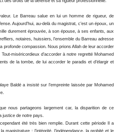
 des droits de la défense et sa rigueur professionnelle.
aleur. Le Barreau salue en lui un homme de rigueur, de
fense. Aujourd’hui, au-delà du magistrat, c’est un époux, un
 famille durement éprouvée, à son épouse, à ses enfants, aux
effiers, notaires, huissiers, l’ensemble du Barreau adresse
a profonde compassion. Nous prions Allah de leur accorder
 le Tout-miséricordieux d’accorder à notre regretté Mohamed
ts de la tombe, de lui accorder le paradis et d’élargir et
ulaye Baldé a insisté sur l’empreinte laissée par Mohamed
e.
que nous partageons largement car, la disparition de ce
a justice de notre pays.
 cependant été très bien remplie. Durant cette période Il a
a magistrature : l’intégrité, l’indépendance, la probité et le