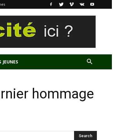
nes
S JEUNES
 dernier hommage