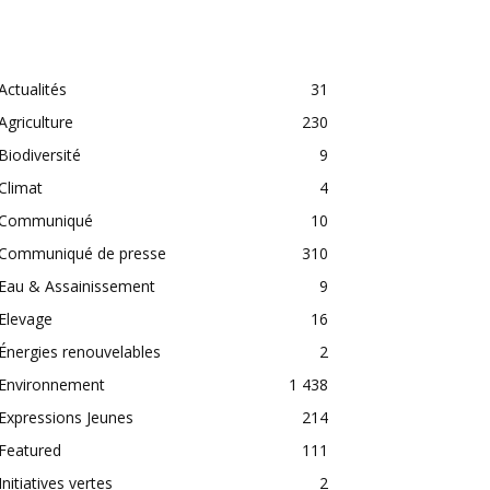
CATEGORIES
Actualités
31
Agriculture
230
Biodiversité
9
Climat
4
Communiqué
10
Communiqué de presse
310
Eau & Assainissement
9
Elevage
16
Énergies renouvelables
2
Environnement
1 438
Expressions Jeunes
214
Featured
111
Initiatives vertes
2