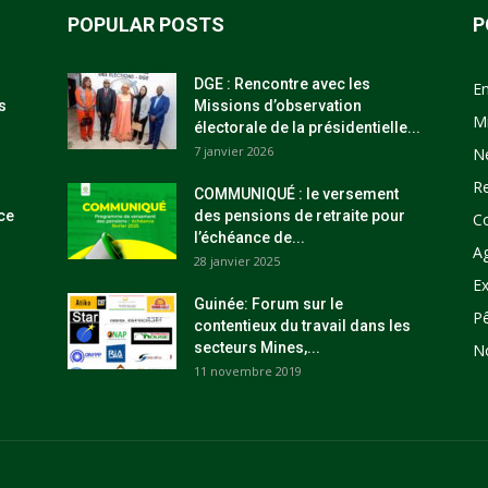
POPULAR POSTS
P
DGE : Rencontre avec les
E
s
Missions d’observation
M
électorale de la présidentielle...
7 janvier 2026
N
R
COMMUNIQUÉ : le versement
ce
des pensions de retraite pour
C
l’échéance de...
Ag
28 janvier 2025
Ex
Guinée: Forum sur le
P
contentieux du travail dans les
secteurs Mines,...
N
11 novembre 2019