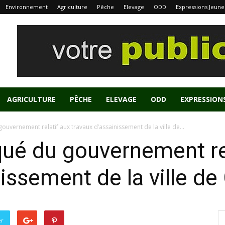
Environnement
Agriculture
Pêche
Elevage
ODD
Expressions Jeune
AGRICULTURE
PÊCHE
ELEVAGE
ODD
EXPRESSION
uvernement relatif aux travaux d’assainissement de la ville de...
ué du gouvernement rel
nissement de la ville de
er