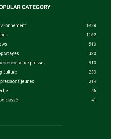
OPULAR CATEGORY
nvironnement
1438
ines
1162
ews
510
eportages
380
ommuniqué de presse
310
riculture
230
pressions Jeunes
214
êche
46
on classé
41