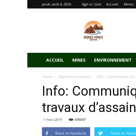
jeudi, août 6, 2026
Sign in / Join
Accueil
Mines
ACCUEIL
MINES
ENVIRONNEMENT
Home
Expressions Jeunes
Info: Communiqué du go
Info: Communiq
travaux d’assai
1 mars 2019
470047
Share on Facebook
Tweet on Twitt