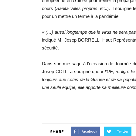
européenne en Guinée pour freiner la propagati
cours (
Sanita Villes propres
, etc.). Il soulign
pour un mettre un terme à la pandémie.
« (…) a
ussi longtemps que le virus ne sera pas
indiqué M. Josep BORRELL, Haut Représentant d
sécurité.
Dans son message à l’occasion de Journée de 
Josep COLL, a souligné que
« l’UE, malgré le
toujours aux côtés de la Guinée et de sa popu
une seule équipe, elle apporte sa meilleure cont
SHARE
Facebook
Twitter