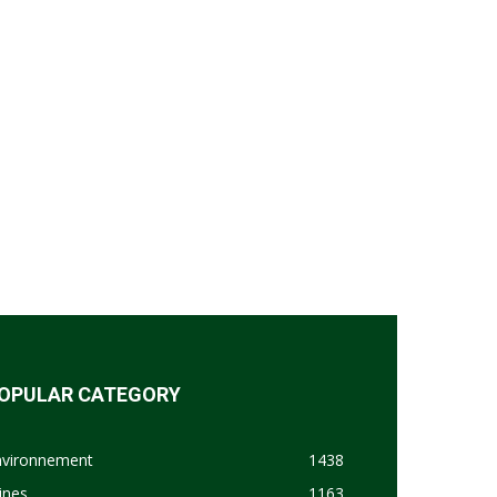
OPULAR CATEGORY
nvironnement
1438
ines
1163