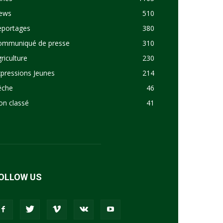
ews
510
eportages
380
ommuniqué de presse
310
riculture
230
pressions Jeunes
214
êche
46
on classé
41
OLLOW US