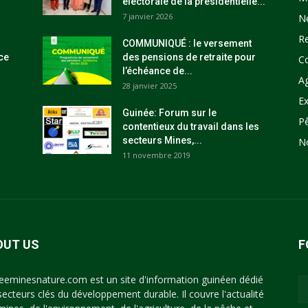
électorale de la présidentielle...
7 janvier 2026
N
R
COMMUNIQUÉ : le versement
ce
des pensions de retraite pour
C
l’échéance de...
Ag
28 janvier 2025
Ex
Guinée: Forum sur le
P
contentieux du travail dans les
secteurs Mines,...
N
11 novembre 2019
OUT US
F
eeminesnature.com est un site d'information guinéen dédié
secteurs clés du développement durable. Il couvre l'actualité