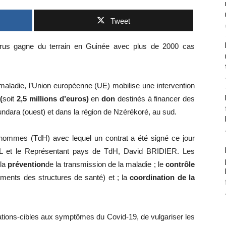
Tweet
irus gagne du terrain en Guinée avec plus de 2000 cas
 maladie, l’Union européenne (UE) mobilise une intervention
(
soit
2,5 millions d’euros)
en
don
destinés à financer des
undara (ouest) et dans la région de Nzérékoré, au sud.
hommes (TdH) avec lequel un contrat a été signé ce jour
L et le Représentant pays de TdH, David BRIDIER. Les
 la
prévention
de la transmission de la maladie ; le
contrôle
ements des structures de santé) et ; la
coordination de la
ulations-cibles aux symptômes du Covid-19, de vulgariser les