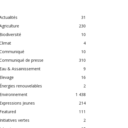
CATEGORIES
Actualités
31
Agriculture
230
Biodiversité
10
Climat
4
Communiqué
10
Communiqué de presse
310
Eau & Assainissement
9
Elevage
16
Énergies renouvelables
2
Environnement
1 438
Expressions Jeunes
214
Featured
111
Initiatives vertes
2