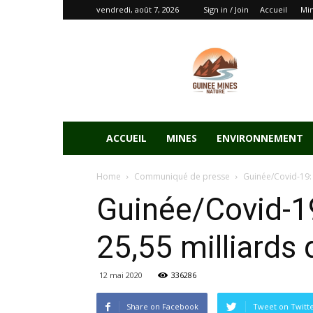
vendredi, août 7, 2026
Sign in / Join
Accueil
Mi
ACCUEIL
MINES
ENVIRONNEMENT
Home
Communiqué de presse
Guinée/Covid-19: 
Guinée/Covid-19
25,55 milliards
12 mai 2020
336286
Share on Facebook
Tweet on Twitt