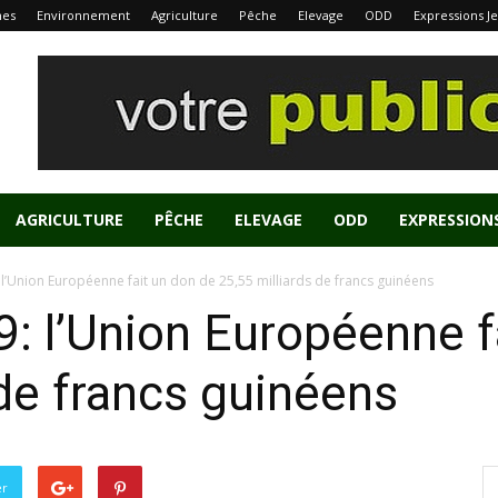
nes
Environnement
Agriculture
Pêche
Elevage
ODD
Expressions J
AGRICULTURE
PÊCHE
ELEVAGE
ODD
EXPRESSION
l’Union Européenne fait un don de 25,55 milliards de francs guinéens
: l’Union Européenne f
 de francs guinéens
er