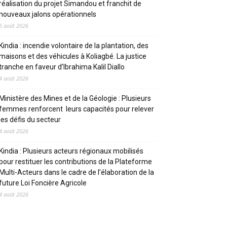
réalisation du projet Simandou et franchit de
nouveaux jalons opérationnels
6 août 2026
Kindia : incendie volontaire de la plantation, des
maisons et des véhicules à Koliagbé. La justice
tranche en faveur d’Ibrahima Kalil Diallo
4 août 2026
Ministère des Mines et de la Géologie : Plusieurs
femmes renforcent leurs capacités pour relever
les défis du secteur
4 août 2026
Kindia : Plusieurs acteurs régionaux mobilisés
pour restituer les contributions de la Plateforme
Multi-Acteurs dans le cadre de l’élaboration de la
future Loi Foncière Agricole
4 août 2026