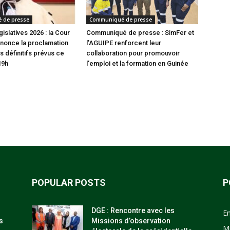
 de presse
Communiqué de presse
gislatives 2026 : la Cour
Communiqué de presse : SimFer et
nonce la proclamation
l’AGUIPE renforcent leur
s définitifs prévus ce
collaboration pour promouvoir
19h
l’emploi et la formation en Guinée
POPULAR POSTS
P
DGE : Rencontre avec les
E
s
Missions d’observation
M