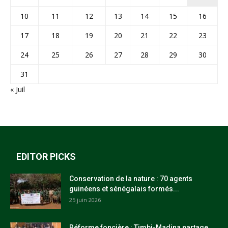
10
11
12
13
14
15
16
17
18
19
20
21
22
23
24
25
26
27
28
29
30
31
« Juil
EDITOR PICKS
Conservation de la nature : 70 agents
guinéens et sénégalais formés...
25 juin 2026
Réforme foncière : Timbi-Madina partage