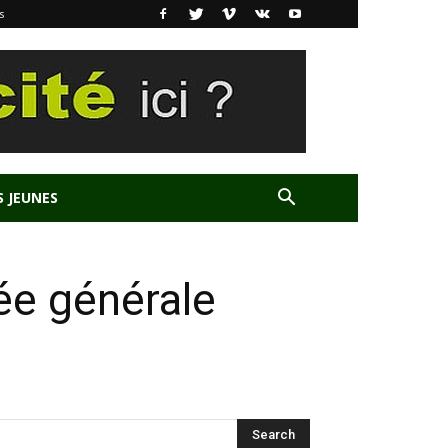
s
S JEUNES
ée générale