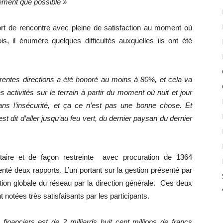
dement que possible »
rt de rencontre avec pleine de satisfaction au moment où
is, il énumère quelques difficultés auxquelles ils ont été
rentes directions a été honoré au moins à 80%, et cela va
es activités sur le terrain à partir du moment où nuit et jour
 l’insécurité, et ça ce n’est pas une bonne chose. Et
dit d’aller jusqu’au feu vert, du dernier paysan du dernier
taire et de façon restreinte avec procuration de 1364
enté deux rapports. L’un portant sur la gestion présenté par
tuation globale du réseau par la direction générale. Ces deux
notées très satisfaisants par les participants.
financiers est de 2 milliards huit cent millions de francs