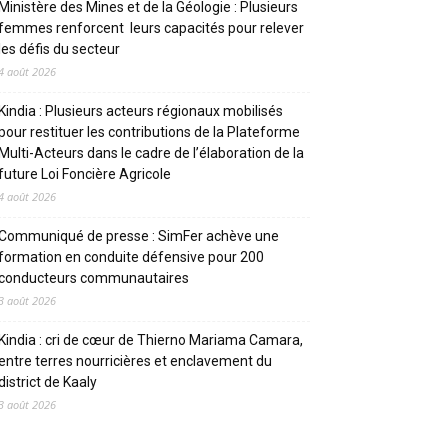
Ministère des Mines et de la Géologie : Plusieurs
femmes renforcent leurs capacités pour relever
les défis du secteur
4 août 2026
Kindia : Plusieurs acteurs régionaux mobilisés
pour restituer les contributions de la Plateforme
Multi-Acteurs dans le cadre de l’élaboration de la
future Loi Foncière Agricole
4 août 2026
Communiqué de presse : SimFer achève une
formation en conduite défensive pour 200
conducteurs communautaires
3 août 2026
Kindia : cri de cœur de Thierno Mariama Camara,
entre terres nourricières et enclavement du
district de Kaaly
3 août 2026