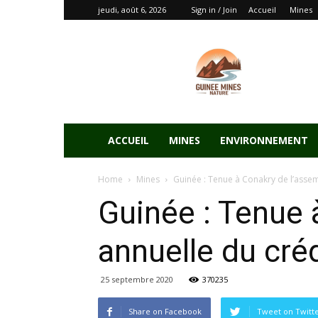
jeudi, août 6, 2026
Sign in / Join
Accueil
Mines
ACCUEIL
MINES
ENVIRONNEMENT
Home
Mines
Guinée : Tenue à Conakry de l’assemb
Guinée : Tenue 
annuelle du créd
25 septembre 2020
370235
Share on Facebook
Tweet on Twitt