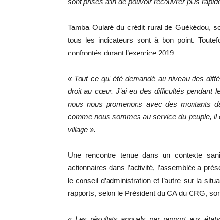
sont prises afin de pouvoir recouvrer plus rapi
Tamba Oularé du crédit rural de Guékédou, so
tous les indicateurs sont à bon point. Toutefo
confrontés durant l’exercice 2019.
« Tout ce qui été demandé au niveau des diffé
droit au cœur. J’ai eu des difficultés pendant l
nous nous promenons avec des montants dans
comme nous sommes au service du peuple, il est 
village ».
Une rencontre tenue dans un contexte sani
actionnaires dans l’activité, l’assemblée a prés
le conseil d’administration et l’autre sur la si
rapports, selon le Président du CA du CRG, sont 
« Les résultats annuels par rapport aux états 