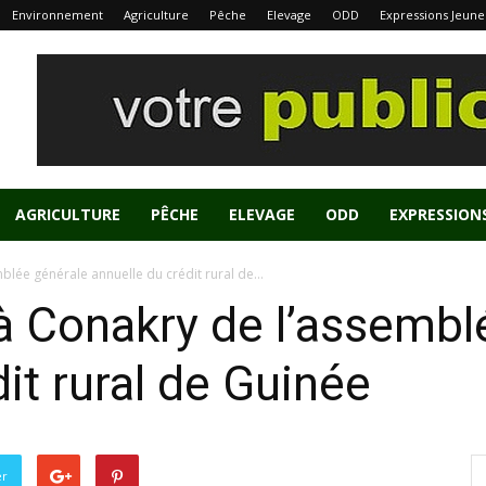
Environnement
Agriculture
Pêche
Elevage
ODD
Expressions Jeune
AGRICULTURE
PÊCHE
ELEVAGE
ODD
EXPRESSION
lée générale annuelle du crédit rural de...
à Conakry de l’assembl
it rural de Guinée
er