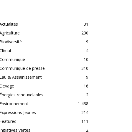
CATEGORIES
Actualités
31
Agriculture
230
Biodiversité
9
Climat
4
Communiqué
10
Communiqué de presse
310
Eau & Assainissement
9
Elevage
16
Énergies renouvelables
2
Environnement
1 438
Expressions Jeunes
214
Featured
111
Initiatives vertes
2